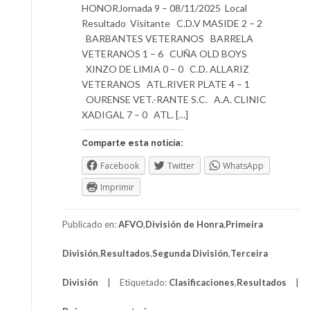
HONORJornada 9 – 08/11/2025 Local
Resultado Visitante C.D.V MASIDE 2 – 2
BARBANTES VETERANOS BARRELA
VETERANOS 1 – 6 CUÑA OLD BOYS
XINZO DE LIMIA 0 – 0 C.D. ALLARIZ
VETERANOS ATL.RIVER PLATE 4 – 1
OURENSE VET.-RANTE S.C. A.A. CLINIC
XADIGAL 7 – 0 ATL. […]
Comparte esta noticia:
Facebook
Twitter
WhatsApp
Imprimir
Publicado en:
AFVO
,
División de Honra
,
Primeira
División
,
Resultados
,
Segunda División
,
Terceira
División
Etiquetado:
Clasificaciones
,
Resultados