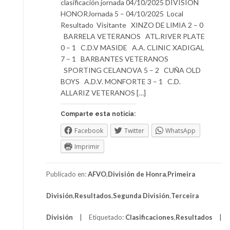
clasificación jornada 04/10/2025 DIVISIÓN
HONORJornada 5 – 04/10/2025 Local
Resultado Visitante XINZO DE LIMIA 2 – 0
BARRELA VETERANOS ATL.RIVER PLATE
0 – 1 C.D.V MASIDE A.A. CLINIC XADIGAL
7 – 1 BARBANTES VETERANOS
SPORTING CELANOVA 5 – 2 CUÑA OLD
BOYS A.D.V. MONFORTE 3 – 1 C.D.
ALLARIZ VETERANOS […]
Comparte esta noticia:
Facebook
Twitter
WhatsApp
Imprimir
Publicado en:
AFVO
,
División de Honra
,
Primeira
División
,
Resultados
,
Segunda División
,
Terceira
División
Etiquetado:
Clasificaciones
,
Resultados