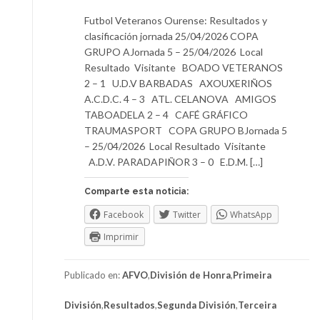
Futbol Veteranos Ourense: Resultados y
clasificación jornada 25/04/2026 COPA
GRUPO AJornada 5 – 25/04/2026 Local
Resultado Visitante BOADO VETERANOS
2 – 1 U.D.V BARBADAS AXOUXERIÑOS
A.C.D.C. 4 – 3 ATL. CELANOVA AMIGOS
TABOADELA 2 – 4 CAFÉ GRÁFICO
TRAUMASPORT COPA GRUPO BJornada 5
– 25/04/2026 Local Resultado Visitante
A.D.V. PARADAPIÑOR 3 – 0 E.D.M. […]
Comparte esta noticia:
Facebook
Twitter
WhatsApp
Imprimir
Publicado en:
AFVO
,
División de Honra
,
Primeira
División
,
Resultados
,
Segunda División
,
Terceira