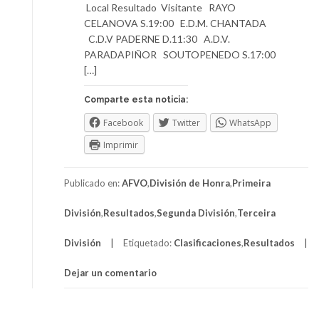
Local Resultado Visitante RAYO
CELANOVA S.19:00 E.D.M. CHANTADA
C.D.V PADERNE D.11:30 A.D.V.
PARADAPIÑOR SOUTOPENEDO S.17:00
[…]
Comparte esta noticia:
Facebook
Twitter
WhatsApp
Imprimir
Publicado en:
AFVO
,
División de Honra
,
Primeira
División
,
Resultados
,
Segunda División
,
Terceira
División
Etiquetado:
Clasificaciones
,
Resultados
Dejar un comentario