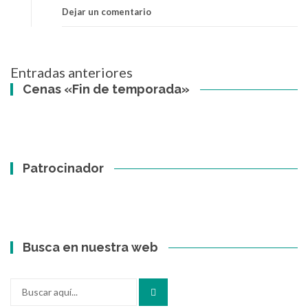
Dejar un comentario
Navegación
Entradas anteriores
de
Cenas «Fin de temporada»
entradas
Patrocinador
Busca en nuestra web
Buscar
por: