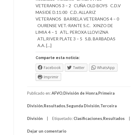
VETERANOS 3 – 2 CUÑA OLD BOYS C.D.V
MASIDE D.11:00 C.D. ALLARIZ
VETERANOS BARRELA VETERANOS 4 – 0
OURENSE VET.-RANTE S.C. XINZO DE
LIMIA 4 – 1 ATL. PEROXA LLOVIZNA
ATL.RIVER PLATE 3 – 5 S.B. BARBADAS
A.A. […]
Comparte esta noticia:
Facebook
Twitter
WhatsApp
Imprimir
Publicado en:
AFVO
,
División de Honra
,
Primeira
División
,
Resultados
,
Segunda División
,
Terceira
División
Etiquetado:
Clasificaciones
,
Resultados
Dejar un comentario