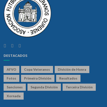
DESTACADOS
AFVO
Copa Veteranos
División de Honra
Fotos
Primeira División
Resultados
Sanciones
Segunda División
Terceira División
Xornada