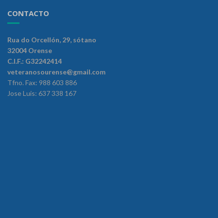
CONTACTO
Rua do Orcellón, 29, sótano
32004 Orense
C.I.F.: G32242414
veteranosourense@gmail.com
Tfno. Fax: 988 603 886
Jose Luis: 637 338 167