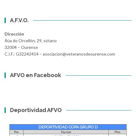
A.F.V.O.
Dirección
Rúa do Orcellón, 29, sótano
32004 – Ourense
C.I.F.: G32242414 – asociacion@veteranosdeourense.com
AFVO en Facebook
Deportividad AFVO