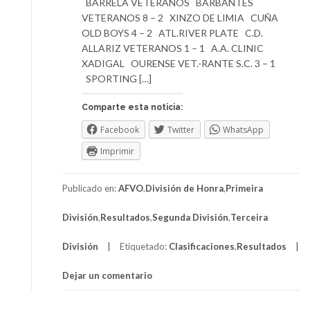
BARRELA VETERANOS BARBANTES
VETERANOS 8 – 2 XINZO DE LIMIA CUÑA
OLD BOYS 4 – 2 ATL.RIVER PLATE C.D.
ALLARIZ VETERANOS 1 – 1 A.A. CLINIC
XADIGAL OURENSE VET.-RANTE S.C. 3 – 1
SPORTING […]
Comparte esta noticia:
Facebook
Twitter
WhatsApp
Imprimir
Publicado en:
AFVO
,
División de Honra
,
Primeira
División
,
Resultados
,
Segunda División
,
Terceira
División
Etiquetado:
Clasificaciones
,
Resultados
Dejar un comentario