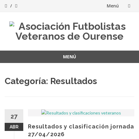
Menú
Saltar
al
contenido
MENÚ
Saltar
al
Categoría:
Resultados
contenido
27
Resultados y clasificación jornada
ABR
27/04/2026