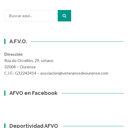
Buscar
por:
A.F.V.O.
Dirección
Rúa do Orcellón, 29, sótano
32004 – Ourense
C.I.F.: G32242414 – asociacion@veteranosdeourense.com
AFVO en Facebook
Deportividad AFVO