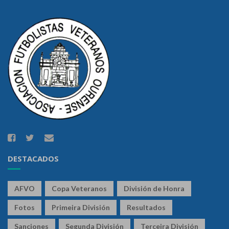
DESTACADOS
AFVO
Copa Veteranos
División de Honra
Fotos
Primeira División
Resultados
Sanciones
Segunda División
Terceira División