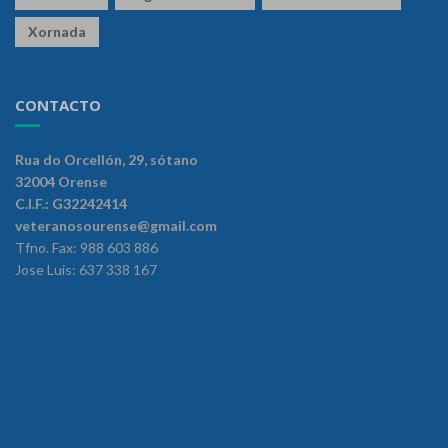
Xornada
CONTACTO
Rua do Orcellón, 29, sótano
32004 Orense
C.I.F.: G32242414
veteranosourense@gmail.com
Tfno. Fax: 988 603 886
Jose Luis: 637 338 167