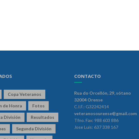
ADOS
CONTACTO
Rua do Orcellón, 29, sótano
Copa Veteranos
32004 Orense
ón de Honra
Fotos
C.I.F.: G32242414
veteranosourense@gmail.com
a División
Resultados
Tfno. Fax: 988 603 886
Jose Luis: 637 338 167
nes
Segunda División