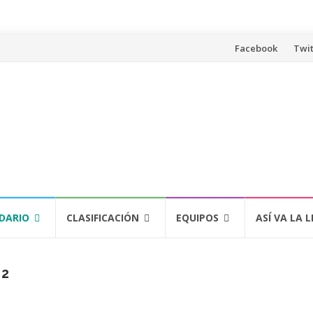
Saltar
Facebook
Twit
al
contenido
DARIO
CLASIFICACIÓN
EQUIPOS
ASÍ VA LA L
22