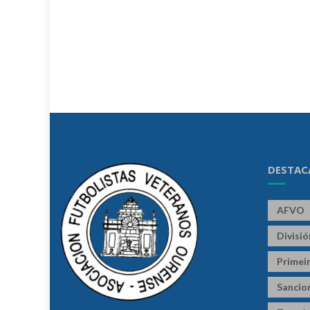
DESTAC
AFVO
Divisi
Primeir
Sancio