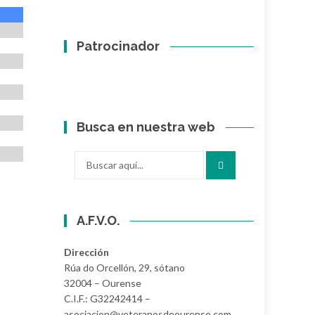
Patrocinador
Busca en nuestra web
Buscar
por:
A.F.V.O.
Dirección
Rúa do Orcellón, 29, sótano
32004 – Ourense
C.I.F.: G32242414 –
asociacion@veteranosdeourense.com