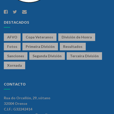
DESTACADOS
AFVO
Copa Veteranos
División de Honra
Fotos
Primeira División
Resultados
Sanciones
Segunda División
Terceira División
Xornada
CONTACTO
Rua do Orcellón, 29, sótano
32004 Orense
C.I.F.: G32242414