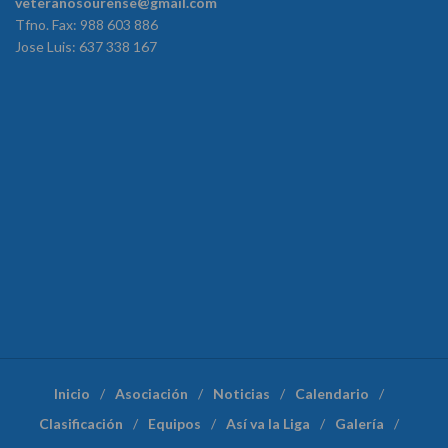
veteranosourense@gmail.com
Tfno. Fax: 988 603 886
Jose Luis: 637 338 167
Inicio
Asociación
Noticias
Calendario
Clasificación
Equipos
Así va la Liga
Galería