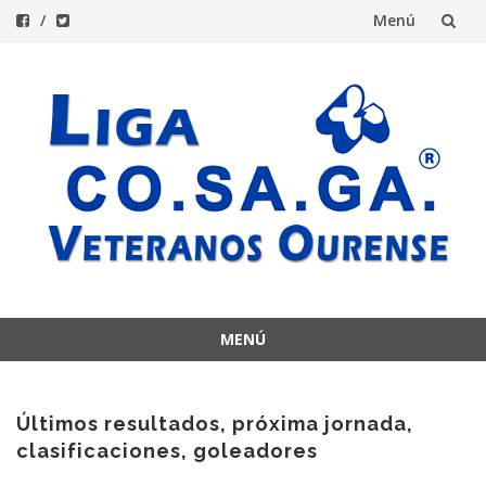
Menú
Saltar
al
contenido
MENÚ
Saltar
al
contenido
Últimos resultados, próxima jornada,
clasificaciones, goleadores