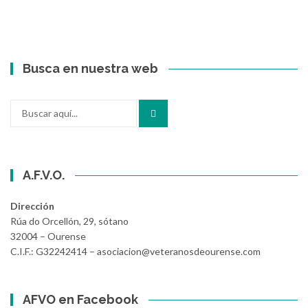
Busca en nuestra web
Buscar
por:
A.F.V.O.
Dirección
Rúa do Orcellón, 29, sótano
32004 – Ourense
C.I.F.: G32242414 – asociacion@veteranosdeourense.com
AFVO en Facebook