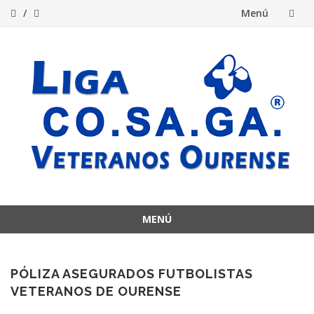
Menú
Saltar
al
contenido
MENÚ
Saltar
al
contenido
PÓLIZA ASEGURADOS FUTBOLISTAS
VETERANOS DE OURENSE