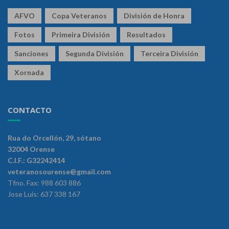
AFVO
Copa Veteranos
División de Honra
Fotos
Primeira División
Resultados
Sanciones
Segunda División
Terceira División
Xornada
CONTACTO
Rua do Orcellón, 29, sótano
32004 Orense
C.I.F.: G32242414
veteranosourense@gmail.com
Tfno. Fax: 988 603 886
Jose Luis: 637 338 167