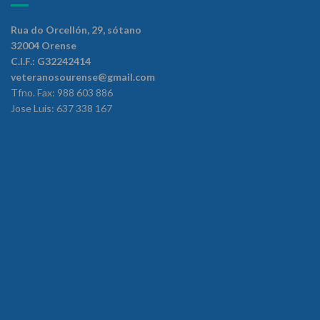
Rua do Orcellón, 29, sótano
32004 Orense
C.I.F.: G32242414
veteranosourense@gmail.com
Tfno. Fax: 988 603 886
Jose Luis: 637 338 167