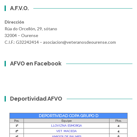
A.F.V.O.
Dirección
Rúa do Orcellón, 29, sótano
32004 – Ourense
C.I.F.: G32242414 – asociacion@veteranosdeourense.com
AFVO en Facebook
Deportividad AFVO