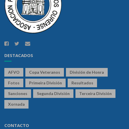
DESTACADOS
AFVO
Copa Veteranos
División de Honra
Fotos
Primeira División
Resultados
Sanciones
Segunda División
Terceira División
Xornada
CONTACTO