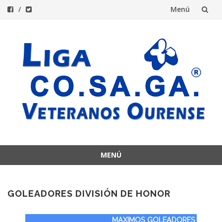
Menú
Saltar
al
contenido
MENÚ
Saltar
al
contenido
GOLEADORES DIVISIÓN DE HONOR