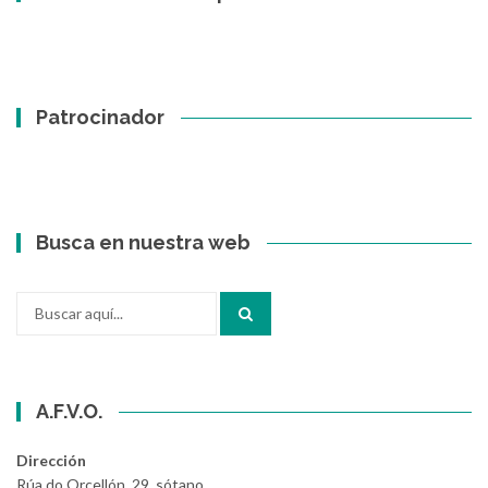
Patrocinador
Busca en nuestra web
Buscar
por:
A.F.V.O.
Dirección
Rúa do Orcellón, 29, sótano