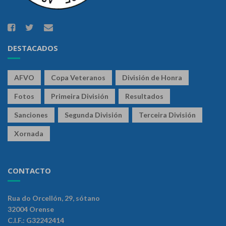
DESTACADOS
AFVO
Copa Veteranos
División de Honra
Fotos
Primeira División
Resultados
Sanciones
Segunda División
Terceira División
Xornada
CONTACTO
Rua do Orcellón, 29, sótano
32004 Orense
C.I.F.: G32242414