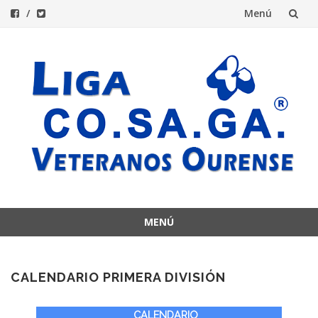
Menú
Saltar
al
contenido
MENÚ
Saltar
al
contenido
CALENDARIO PRIMERA DIVISIÓN