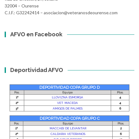
32004 – Ourense
C.I.F.: G32242414 – asociacion@veteranosdeourense.com
AFVO en Facebook
Deportividad AFVO