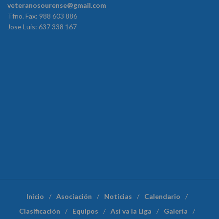
veteranosourense@gmail.com
Tfno. Fax: 988 603 886
Jose Luis: 637 338 167
Inicio
Asociación
Noticias
Calendario
Clasificación
Equipos
Así va la Liga
Galería