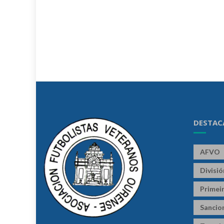
DESTAC
AFVO
Divisi
Primeir
Sancio