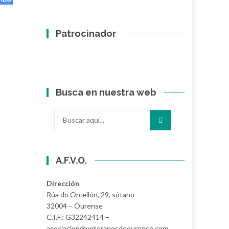
Patrocinador
Busca en nuestra web
Buscar
por:
A.F.V.O.
Dirección
Rúa do Orcellón, 29, sótano
32004 – Ourense
C.I.F.: G32242414 –
asociacion@veteranosdeourense.com