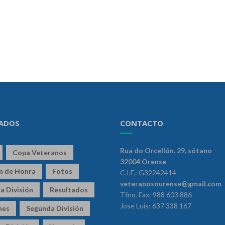
ADOS
CONTACTO
Rua do Orcellón, 29, sótano
Copa Veteranos
32004 Orense
ón de Honra
Fotos
C.I.F.: G32242414
veteranosourense@gmail.com
a División
Resultados
Tfno. Fax: 988 603 886
Jose Luis: 637 338 167
nes
Segunda División