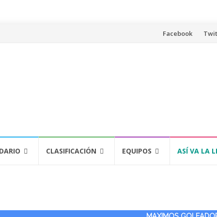
Saltar
Facebook
Twit
al
contenido
DARIO
CLASIFICACIÓN
EQUIPOS
ASÍ VA LA L