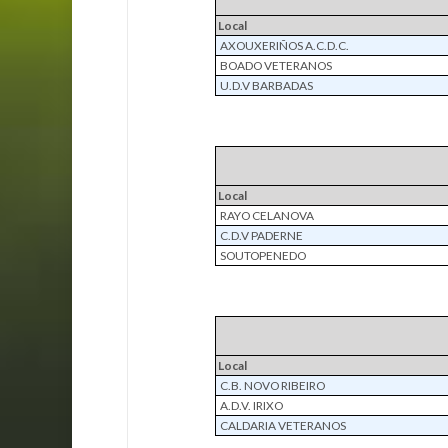
Local
AXOUXERIÑOS A.C.D.C.
BOADO VETERANOS
U.D.V BARBADAS
Local
RAYO CELANOVA
C.D.V PADERNE
SOUTOPENEDO
Local
C.B. NOVO RIBEIRO
A.D.V. IRIXO
CALDARIA VETERANOS