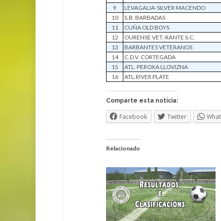
9
LEVAGALIA-SILVER MACENDO
10
S.B. BARBADAS
11
CUÑA OLD BOYS
12
OURENSE VET.-RANTE S.C.
13
BARBANTES VETERANOS
14
C.D.V. CORTEGADA
15
ATL. PEROXA LLOVIZNA
16
ATL.RIVER PLATE
Comparte esta noticia:
Facebook
Twitter
Wha
Relacionado