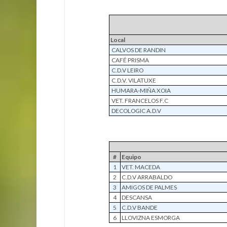
Local
CALVOS DE RANDIN
CAFÉ PRISMA
C.D.V LEIRO
C.D.V. VILATUXE
HUMARA-MIÑA XOIA
VET. FRANCELOS F.C
DECOLOGIC A.D.V
#
Equipo
1
VET. MACEDA
2
C.D.V ARRABALDO
3
AMIGOS DE PALMES
4
DESCANSA
5
C.D.V BANDE
6
LLOVIZNA ESMORGA