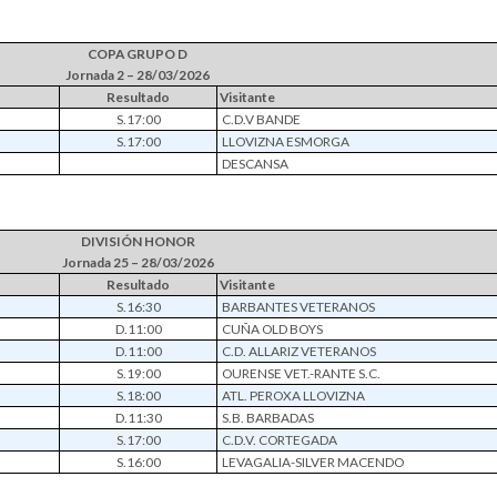
COPA GRUPO D
Jornada 2 – 28/03/2026
Resultado
Visitante
S.17:00
C.D.V BANDE
S.17:00
LLOVIZNA ESMORGA
DESCANSA
DIVISIÓN HONOR
Jornada 25 – 28/03/2026
Resultado
Visitante
S.16:30
BARBANTES VETERANOS
D.11:00
CUÑA OLD BOYS
D.11:00
C.D. ALLARIZ VETERANOS
S.19:00
OURENSE VET.-RANTE S.C.
S.18:00
ATL. PEROXA LLOVIZNA
D.11:30
S.B. BARBADAS
S.17:00
C.D.V. CORTEGADA
S.16:00
LEVAGALIA-SILVER MACENDO