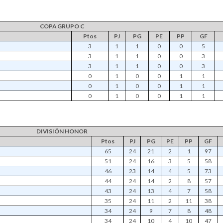
COPA GRUPO C
Ptos
PJ
PG
PE
PP
GF
3
1
1
0
0
5
3
1
1
0
0
3
3
1
1
0
0
3
0
1
0
0
1
1
0
1
0
0
1
1
0
1
0
0
1
1
DIVISIÓN HONOR
Ptos
PJ
PG
PE
PP
GF
65
24
21
2
1
97
51
24
16
3
5
58
46
23
14
4
5
73
44
24
14
2
8
57
43
24
13
4
7
58
35
24
11
2
11
38
34
24
9
7
8
48
34
24
10
4
10
47