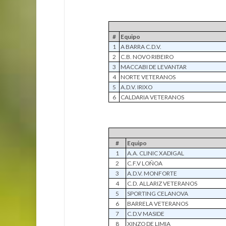
#
Equipo
1
A BARRA C.D.V.
2
C.B. NOVO RIBEIRO
3
MACCABI DE LEVANTAR
4
NORTE VETERANOS
5
A.D.V. IRIXO
6
CALDARIA VETERANOS
#
Equipo
1
A.A. CLINIC XADIGAL
2
C.F.V LOÑOA
3
A.D.V. MONFORTE
4
C.D. ALLARIZ VETERANOS
5
SPORTING CELANOVA
6
BARRELA VETERANOS
7
C.D.V MASIDE
8
XINZO DE LIMIA