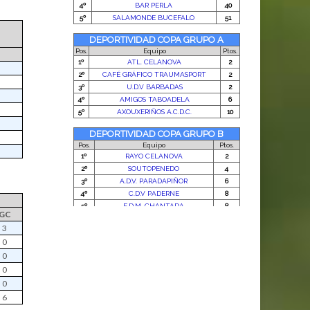
GC
3
0
0
0
0
6