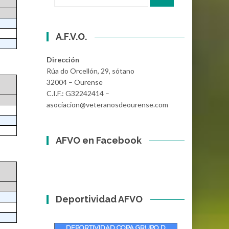
por:
A.F.V.O.
Dirección
Rúa do Orcellón, 29, sótano
32004 – Ourense
C.I.F.: G32242414 –
asociacion@veteranosdeourense.com
AFVO en Facebook
Deportividad AFVO