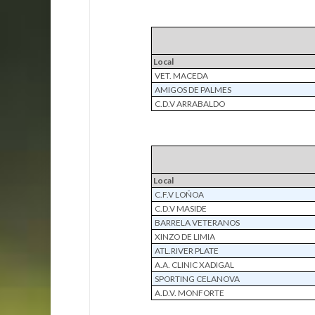
Local
VET. MACEDA
AMIGOS DE PALMES
C.D.V ARRABALDO
Local
C.F.V LOÑOA
C.D.V MASIDE
BARRELA VETERANOS
XINZO DE LIMIA
ATL.RIVER PLATE
A.A. CLINIC XADIGAL
SPORTING CELANOVA
A.D.V. MONFORTE