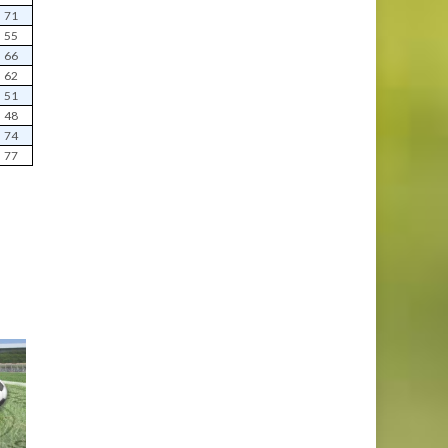
71
55
66
62
51
48
74
77