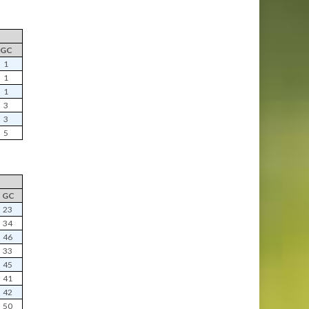
GC
1
1
1
3
3
5
GC
23
34
46
33
45
41
42
50