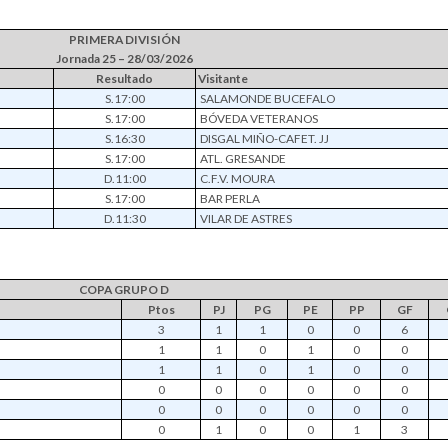
PRIMERA DIVISIÓN
Jornada 25 – 28/03/2026
Resultado
Visitante
S.17:00
SALAMONDE BUCEFALO
S.17:00
BÓVEDA VETERANOS
S.16:30
DISGAL MIÑO-CAFET. JJ
S.17:00
ATL. GRESANDE
D.11:00
C.F.V. MOURA
S.17:00
BAR PERLA
D.11:30
VILAR DE ASTRES
COPA GRUPO D
Ptos
PJ
PG
PE
PP
GF
3
1
1
0
0
6
1
1
0
1
0
0
1
1
0
1
0
0
0
0
0
0
0
0
0
0
0
0
0
0
0
1
0
0
1
3