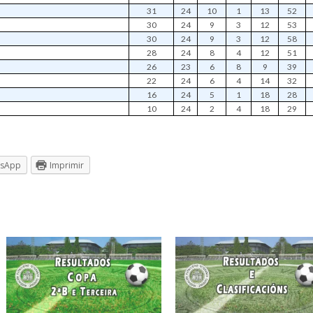
31
24
10
1
13
52
30
24
9
3
12
53
30
24
9
3
12
58
28
24
8
4
12
51
26
23
6
8
9
39
22
24
6
4
14
32
16
24
5
1
18
28
10
24
2
4
18
29
tsApp
Imprimir