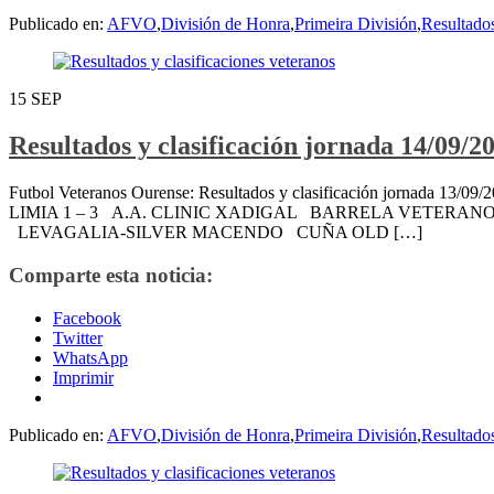
Publicado en:
AFVO
,
División de Honra
,
Primeira División
,
Resultado
15
SEP
Resultados y clasificación jornada 14/09/2
Futbol Veteranos Ourense: Resultados y clasificación jornad
LIMIA 1 – 3 A.A. CLINIC XADIGAL BARRELA VETERANO
LEVAGALIA-SILVER MACENDO CUÑA OLD […]
Comparte esta noticia:
Facebook
Twitter
WhatsApp
Imprimir
Publicado en:
AFVO
,
División de Honra
,
Primeira División
,
Resultado