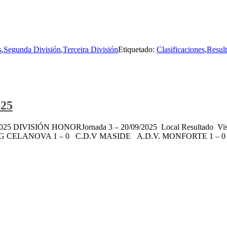
s
,
Segunda División
,
Terceira División
Etiquetado:
Clasificaciones
,
Resul
025
 20/09/2025 DIVISIÓN HONORJornada 3 – 20/09/2025 Local Result
G CELANOVA 1 – 0 C.D.V MASIDE A.D.V. MONFORTE 1 