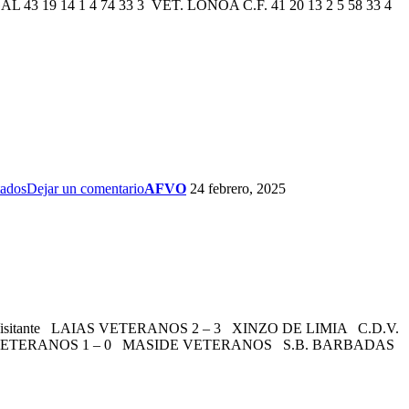
3 19 14 1 4 74 33 3 VET. LOÑOA C.F. 41 20 13 2 5 58 33 4
tados
Dejar un comentario
AFVO
24 febrero, 2025
ultado Visitante LAIAS VETERANOS 2 – 3 XINZO DE LIMIA C.D.V.
 VETERANOS 1 – 0 MASIDE VETERANOS S.B. BARBADAS