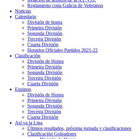
Reglamento copa Galicia de Veteranos
Noticias
Calendario
División de honra
Primeira División
Segunda División
Terceira División
Cuarta División
Horarios Oficiales Partidos 2021-22
Clasificación
División de Honra
Primeira División
Segunda División
Terceira División
Cuarta División
Equipos
División de Honra
Primeira División
Segunda División
Terceira División
Cuarta División
Así va la Liga
Últimos resultados, próxima jornada y clasificaciones
Clasificación Goleadores