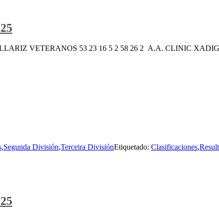
025
LARIZ VETERANOS 53 23 16 5 2 58 26 2 A.A. CLINIC XADIGAL 5
s
,
Segunda División
,
Terceira División
Etiquetado:
Clasificaciones
,
Resul
025