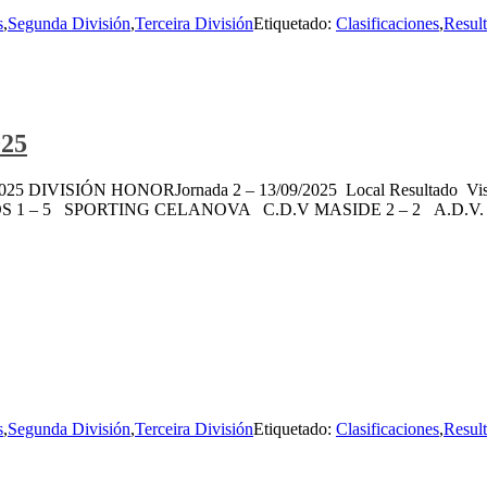
s
,
Segunda División
,
Terceira División
Etiquetado:
Clasificaciones
,
Resul
025
a 13/09/2025 DIVISIÓN HONORJornada 2 – 13/09/2025 Local Resul
S 1 – 5 SPORTING CELANOVA C.D.V MASIDE 2 – 2 A.D.
s
,
Segunda División
,
Terceira División
Etiquetado:
Clasificaciones
,
Resul