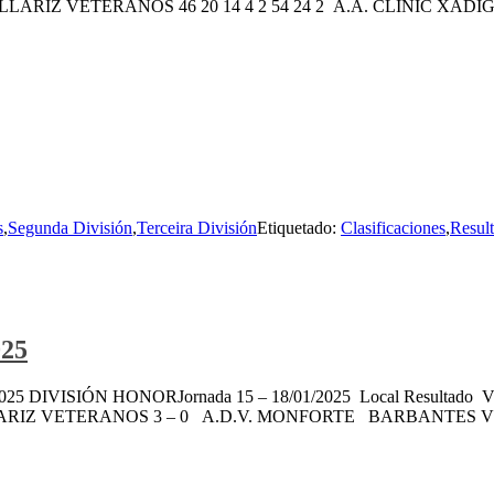
LARIZ VETERANOS 46 20 14 4 2 54 24 2 A.A. CLINIC XADIGAL 4
s
,
Segunda División
,
Terceira División
Etiquetado:
Clasificaciones
,
Resul
025
a 18/01/2025 DIVISIÓN HONORJornada 15 – 18/01/2025 Local Res
LARIZ VETERANOS 3 – 0 A.D.V. MONFORTE BARBANTES