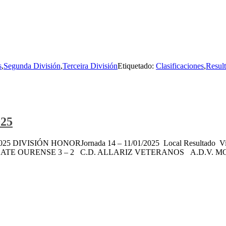
s
,
Segunda División
,
Terceira División
Etiquetado:
Clasificaciones
,
Resul
025
a 11/01/2025 DIVISIÓN HONORJornada 14 – 11/01/2025 Local Res
 PLATE OURENSE 3 – 2 C.D. ALLARIZ VETERANOS A.D.V