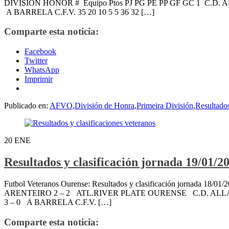
DIVISIÓN HONOR # Equipo Ptos PJ PG PE PP GF GC 1 C.D. AL
A BARRELA C.F.V. 35 20 10 5 5 36 32 […]
Comparte esta noticia:
Facebook
Twitter
WhatsApp
Imprimir
Publicado en:
AFVO
,
División de Honra
,
Primeira División
,
Resultado
20
ENE
Resultados y clasificación jornada 19/01/2
Futbol Veteranos Ourense: Resultados y clasificación jornad
ARENTEIRO 2 – 2 ATL.RIVER PLATE OURENSE C.D. AL
3 – 0 A BARRELA C.F.V. […]
Comparte esta noticia: