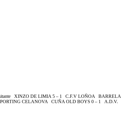
ltado Visitante XINZO DE LIMIA 5 – 1 C.F.V LOÑOA BARRELA
SPORTING CELANOVA CUÑA OLD BOYS 0 – 1 A.D.V.