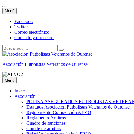
Saltar
Menú
al
contenido
Facebook
Twitter
Correo electrónico
Contacto y dirección
Buscar
por:
Asociación Futbolistas Veteranos de Ourense
Saltar
Menú
al
contenido
Inicio
Asociación
PÓLIZA ASEGURADOS FUTBOLISTAS VETERA
Estatutos Asociacion Futbolistas Veteranos de Ourense
Regulamento Competición AFVO
Reglamento Árbitros
Cuadro de sanciones
Comité de árbitros
Relación de árbitros de la A.F.V.O.