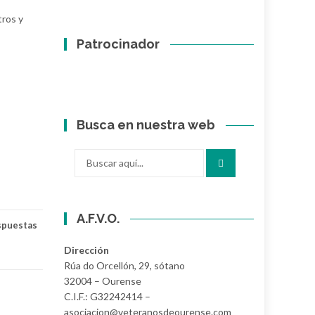
tros y
Patrocinador
Busca en nuestra web
Buscar
por:
A.F.V.O.
spuestas
Dirección
Rúa do Orcellón, 29, sótano
32004 – Ourense
C.I.F.: G32242414 –
asociacion@veteranosdeourense.com