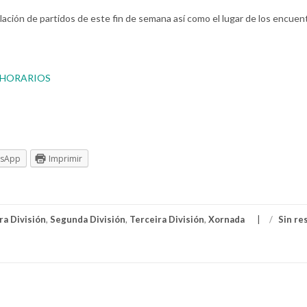
lación de partidos de este fin de semana así como el lugar de los encuen
Y HORARIOS
tsApp
Imprimir
ra División
,
Segunda División
,
Terceira División
,
Xornada
/
Sin re