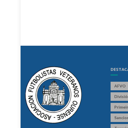
DESTAC
AFVO
Divisi
Primeir
Sancio