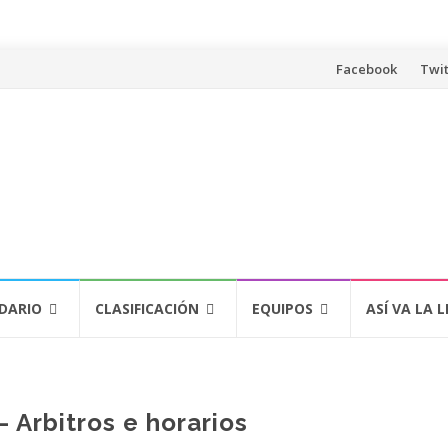
Saltar
Facebook
Twit
al
contenido
DARIO
CLASIFICACIÓN
EQUIPOS
ASÍ VA LA L
 Arbitros e horarios