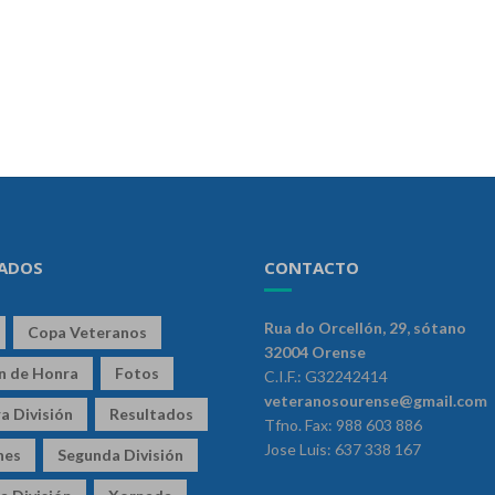
ADOS
CONTACTO
Rua do Orcellón, 29, sótano
Copa Veteranos
32004 Orense
ón de Honra
Fotos
C.I.F.: G32242414
veteranosourense@gmail.com
a División
Resultados
Tfno. Fax: 988 603 886
Jose Luis: 637 338 167
nes
Segunda División