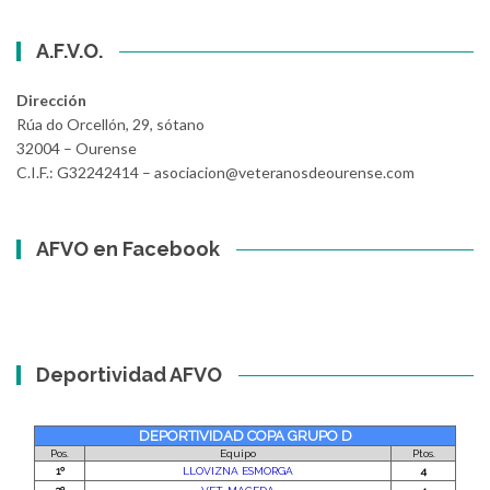
A.F.V.O.
Dirección
Rúa do Orcellón, 29, sótano
32004 – Ourense
C.I.F.: G32242414 – asociacion@veteranosdeourense.com
AFVO en Facebook
Deportividad AFVO