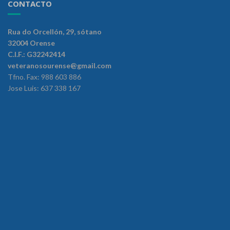
CONTACTO
Rua do Orcellón, 29, sótano
32004 Orense
C.I.F.: G32242414
veteranosourense@gmail.com
Tfno. Fax: 988 603 886
Jose Luis: 637 338 167