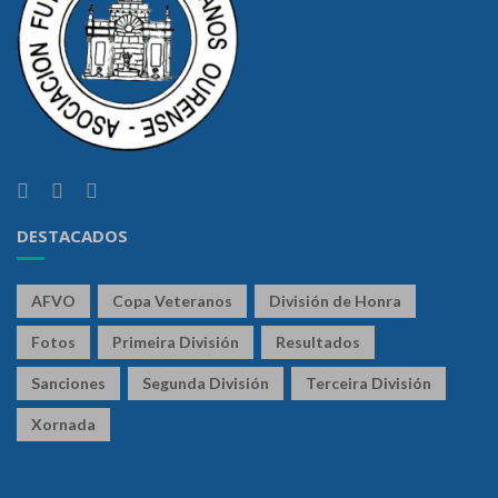
DESTACADOS
AFVO
Copa Veteranos
División de Honra
Fotos
Primeira División
Resultados
Sanciones
Segunda División
Terceira División
Xornada