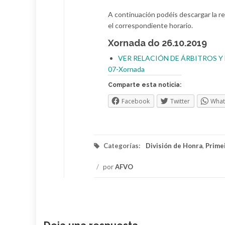
A continuación podéis descargar la re
el correspondiente horario.
Xornada do 26.10.2019
VER RELACIÓN DE ÁRBITROS Y 
07-Xornada
Comparte esta noticia:
Facebook
Twitter
Wha
Categorías:
División de Honra
,
Primei
/
por
AFVO