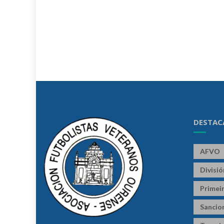
DESTAC
AFVO
Divisi
Primeir
Sancio