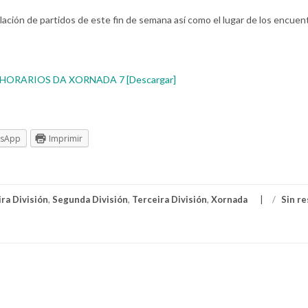
lación de partidos de este fin de semana así como el lugar de los encuen
HORARIOS DA XORNADA 7 [Descargar]
tsApp
Imprimir
ra División
,
Segunda División
,
Terceira División
,
Xornada
/
Sin r