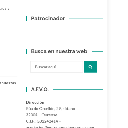
tros y
Patrocinador
Busca en nuestra web
Buscar
por:
espuestas
A.F.V.O.
Dirección
Rúa do Orcellón, 29, sótano
32004 – Ourense
C.I.F.: G32242414 –
asociacion@veteranosdeourense.com