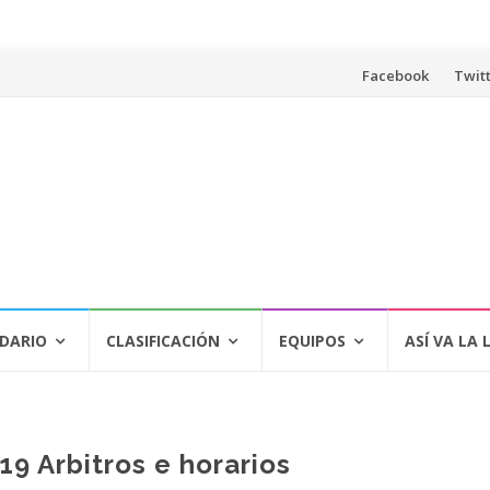
Saltar
Facebook
Twit
al
contenido
DARIO
CLASIFICACIÓN
EQUIPOS
ASÍ VA LA 
9 Arbitros e horarios