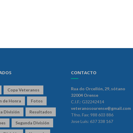
ADOS
CONTACTO
Rua do Orcellón, 29, sótano
Copa Veteranos
32004 Orense
ón de Honra
Fotos
C.I.F.: G32242414
veteranosourense@gmail.com
a División
Resultados
Tfno. Fax: 988 603 886
Jose Luis: 637 338 167
nes
Segunda División