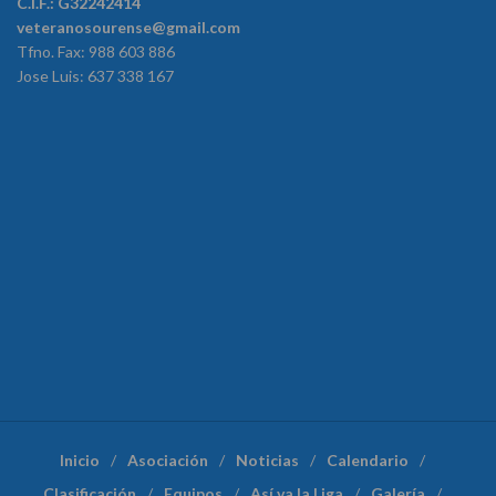
C.I.F.: G32242414
veteranosourense@gmail.com
Tfno. Fax: 988 603 886
Jose Luis: 637 338 167
Inicio
Asociación
Noticias
Calendario
Clasificación
Equipos
Así va la Liga
Galería