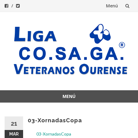
Menú
Saltar
al
contenido
MENÚ
Saltar
al
contenido
03-XornadasCopa
21
03-XornadasCopa
MAR