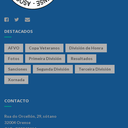
DESTACADOS
AFVO
Copa Veteranos
División de Honra
Fotos
Primeira División
Resultados
Sanciones
Segunda División
Terceira División
Xornada
CONTACTO
Rua do Orcellón, 29, sótano
32004 Orense