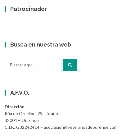
Patrocinador
Busca en nuestra web
Buscar
por:
A.F.V.O.
Dirección
Rúa do Orcellón, 29, sótano
32004 – Ourense
C.I.F.: G32242414 – asociacion@veteranosdeourense.com