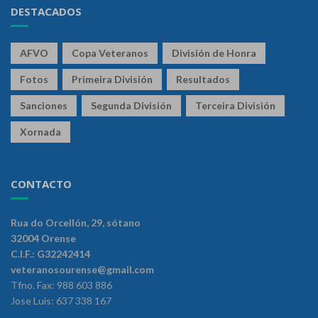
DESTACADOS
AFVO
Copa Veteranos
División de Honra
Fotos
Primeira División
Resultados
Sanciones
Segunda División
Terceira División
Xornada
CONTACTO
Rua do Orcellón, 29, sótano
32004 Orense
C.I.F.: G32242414
veteranosourense@gmail.com
Tfno. Fax: 988 603 886
Jose Luis: 637 338 167