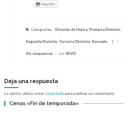
Imprimir
Categorías:
División de Honra
,
Primeira División
,
Segunda División
,
Terceira División
,
Xornada
/
Sin respuestas
/
por
AFVO
Deja una respuesta
Lo siento, debes estar
conectado
para publicar un comentario.
Cenas «Fin de temporada»