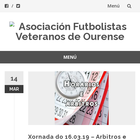
Menú
Saltar
al
contenido
MENÚ
Saltar
al
14
contenido
MAR
Xornada do 16.03.19 – Arbitros e