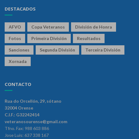
DESTACADOS
AFVO
Copa Veteranos
División de Honra
Fotos
Primeira División
Resultados
Sanciones
Segunda División
Terceira División
Xornada
CONTACTO
Rua do Orcellón, 29, sótano
32004 Orense
C.I.F.: G32242414
veteranosourense@gmail.com
Tfno. Fax: 988 603 886
Jose Luis: 637 338 167