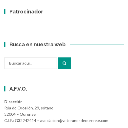
Patrocinador
Busca en nuestra web
Buscar
por:
A.F.V.O.
Dirección
Rúa do Orcellón, 29, sótano
32004 – Ourense
C.I.F.: G32242414 – asociacion@veteranosdeourense.com