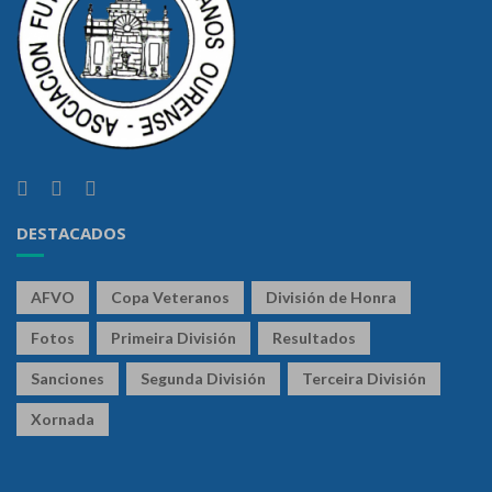
DESTACADOS
AFVO
Copa Veteranos
División de Honra
Fotos
Primeira División
Resultados
Sanciones
Segunda División
Terceira División
Xornada