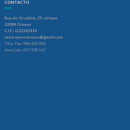
CONTACTO
Rua do Orcellón, 29, sótano
32004 Orense
C.I.F.: G32242414
veteranosourense@gmail.com
Tfno. Fax: 988 603 886
Jose Luis: 637 338 167