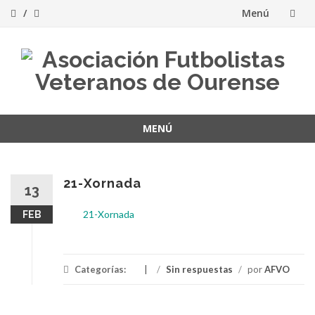
Menú
Saltar
al
contenido
MENÚ
Saltar
al
contenido
21-Xornada
13
21-Xornada
FEB
Categorías:
/
Sin respuestas
/
por
AFVO