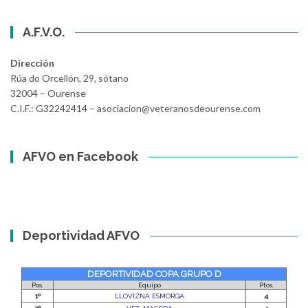
A.F.V.O.
Dirección
Rúa do Orcellón, 29, sótano
32004 – Ourense
C.I.F.: G32242414 – asociacion@veteranosdeourense.com
AFVO en Facebook
Deportividad AFVO