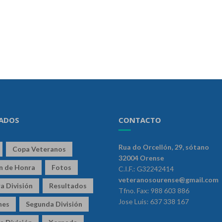
ADOS
CONTACTO
Rua do Orcellón, 29, sótano
Copa Veteranos
32004 Orense
ón de Honra
Fotos
C.I.F.: G32242414
veteranosourense@gmail.com
a División
Resultados
Tfno. Fax: 988 603 886
Jose Luis: 637 338 167
nes
Segunda División