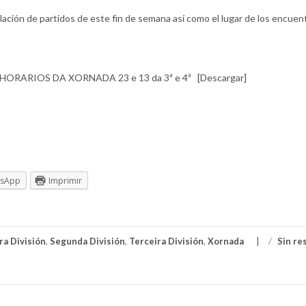
lación de partidos de este fin de semana así como el lugar de los encuen
ORARIOS DA XORNADA 23 e 13 da 3ª e 4ª [Descargar]
tsApp
Imprimir
ra División
,
Segunda División
,
Terceira División
,
Xornada
/
Sin re