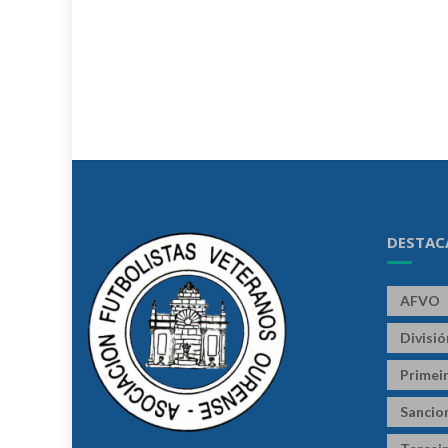
DESTAC
AFVO
Divisi
Primeir
Sancio