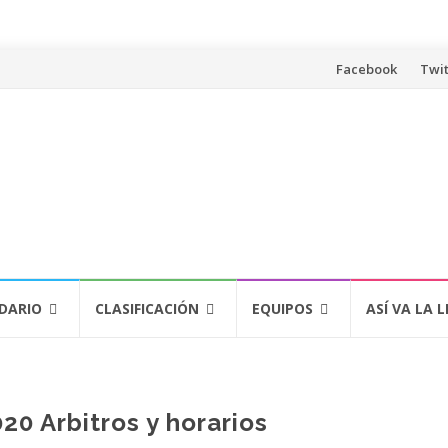
Saltar
Facebook
Twit
al
contenido
DARIO
CLASIFICACIÓN
EQUIPOS
ASÍ VA LA L
20 Arbitros y horarios