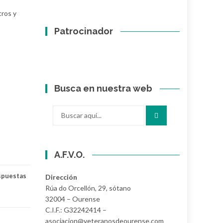
tros y
Patrocinador
Busca en nuestra web
Buscar
por:
A.F.V.O.
spuestas
Dirección
Rúa do Orcellón, 29, sótano
32004 – Ourense
C.I.F.: G32242414 –
asociacion@veteranosdeourense.com