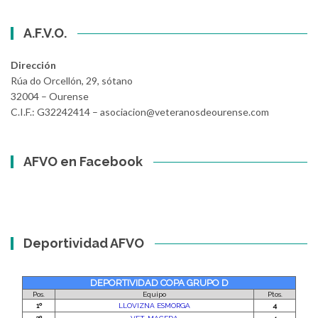
A.F.V.O.
Dirección
Rúa do Orcellón, 29, sótano
32004 – Ourense
C.I.F.: G32242414 – asociacion@veteranosdeourense.com
AFVO en Facebook
Deportividad AFVO