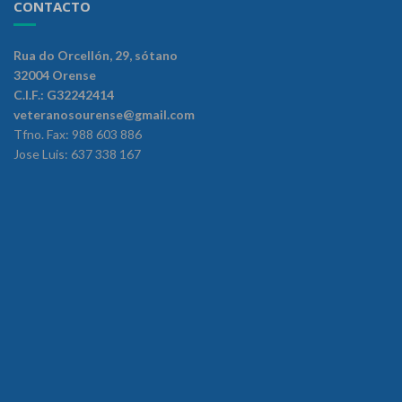
CONTACTO
Rua do Orcellón, 29, sótano
32004 Orense
C.I.F.: G32242414
veteranosourense@gmail.com
Tfno. Fax: 988 603 886
Jose Luis: 637 338 167