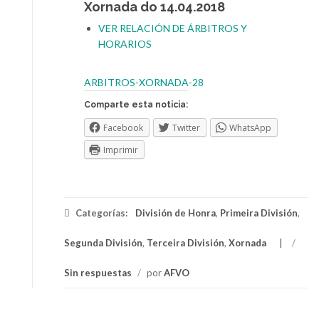
Xornada do 14.04.2018
VER RELACIÓN DE ÁRBITROS Y
HORARIOS
ARBITROS-XORNADA-28
Comparte esta noticia:
Facebook
Twitter
WhatsApp
Imprimir
Categorías:
División de Honra
,
Primeira División
,
Segunda División
,
Terceira División
,
Xornada
/
Sin respuestas
/
por
AFVO