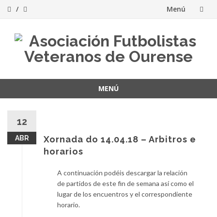
Menú
Saltar
al
contenido
MENÚ
Saltar
al
12
contenido
ABR
Xornada do 14.04.18 – Arbitros e
horarios
A continuación podéis descargar la relación
de partidos de este fin de semana así como el
lugar de los encuentros y el correspondiente
horario.