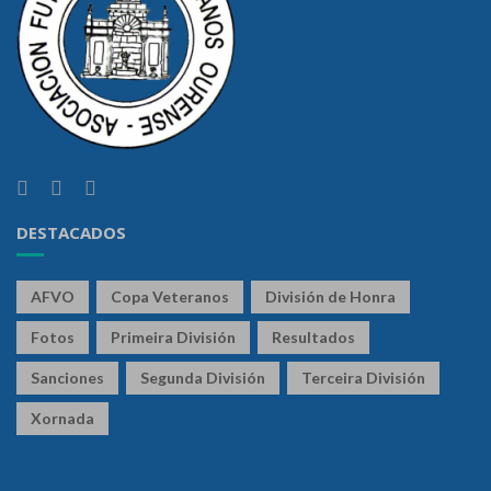
DESTACADOS
AFVO
Copa Veteranos
División de Honra
Fotos
Primeira División
Resultados
Sanciones
Segunda División
Terceira División
Xornada