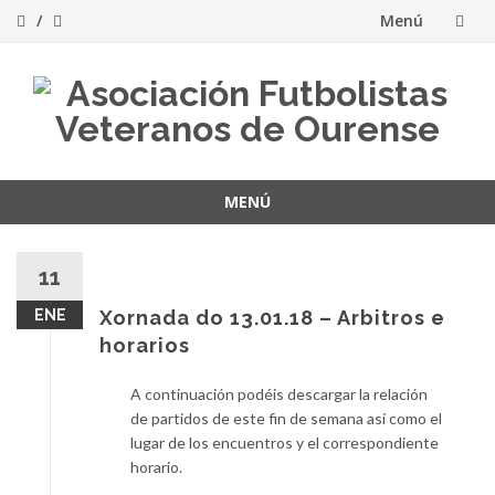
Menú
Saltar
al
contenido
MENÚ
Saltar
al
11
contenido
ENE
Xornada do 13.01.18 – Arbitros e
horarios
A continuación podéis descargar la relación
de partidos de este fin de semana así como el
lugar de los encuentros y el correspondiente
horario.