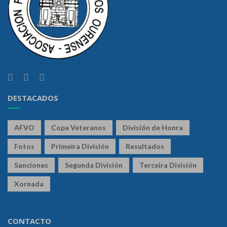
DESTACADOS
AFVO
Copa Veteranos
División de Honra
Fotos
Primeira División
Resultados
Sanciones
Segunda División
Terceira División
Xornada
CONTACTO