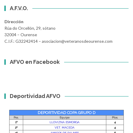
A.F.V.O.
Dirección
Rúa do Orcellón, 29, sótano
32004 – Ourense
C.I.F.: G32242414 – asociacion@veteranosdeourense.com
AFVO en Facebook
Deportividad AFVO