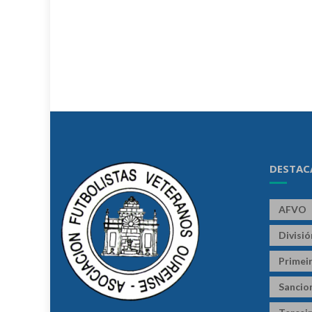
DESTAC
AFVO
Divisi
Primeir
Sancio