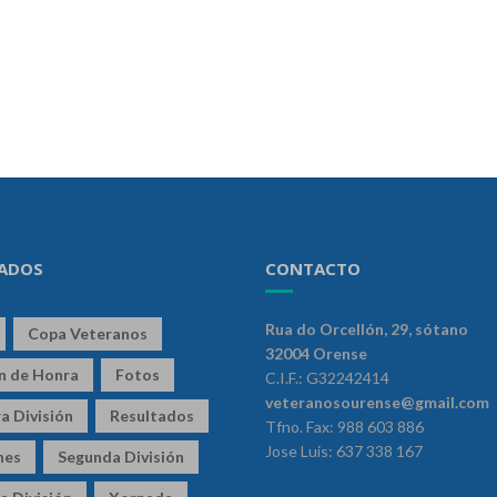
ADOS
CONTACTO
Rua do Orcellón, 29, sótano
Copa Veteranos
32004 Orense
ón de Honra
Fotos
C.I.F.: G32242414
veteranosourense@gmail.com
a División
Resultados
Tfno. Fax: 988 603 886
Jose Luis: 637 338 167
nes
Segunda División