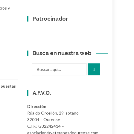
tros y
Patrocinador
Busca en nuestra web
Buscar
por:
spuestas
A.F.V.O.
Dirección
Rúa do Orcellón, 29, sótano
32004 – Ourense
C.I.F.: G32242414 –
asociacion@veteranosdeourense.com