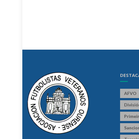
DESTAC
AFVO
Divisi
Primeir
Sancio