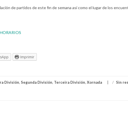
lación de partidos de este fin de semana así como el lugar de los encuen
Y HORARIOS
tsApp
Imprimir
ra División
,
Segunda División
,
Terceira División
,
Xornada
/
Sin re