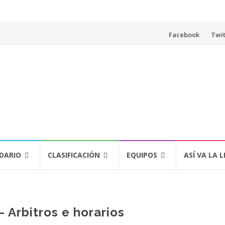
Saltar
Facebook
Twit
al
contenido
DARIO
CLASIFICACIÓN
EQUIPOS
ASÍ VA LA L
 Arbitros e horarios