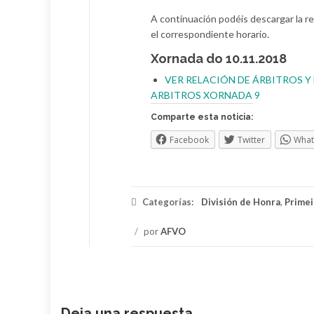
A continuación podéis descargar la re
el correspondiente horario.
Xornada do 10.11.2018
VER RELACIÓN DE ÁRBITROS 
ARBITROS XORNADA 9
Comparte esta noticia:
Facebook
Twitter
Wha
Categorías:
División de Honra
,
Primei
/
por
AFVO
Deja una respuesta