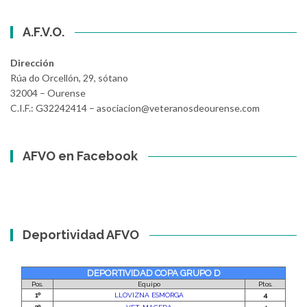
A.F.V.O.
Dirección
Rúa do Orcellón, 29, sótano
32004 – Ourense
C.I.F.: G32242414 – asociacion@veteranosdeourense.com
AFVO en Facebook
Deportividad AFVO