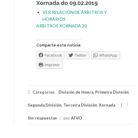
Xornada do 09.02.2019
VER RELACIÓN DE ÁRBITROS Y
HORARIOS
ARBITROS XORNADA 20
Comparte esta noticia:
Facebook
Twitter
WhatsApp
Imprimir
Categorías:
División de Honra
,
Primeira División
,
Segunda División
,
Terceira División
,
Xornada
/
Sin respuestas
/
por
AFVO