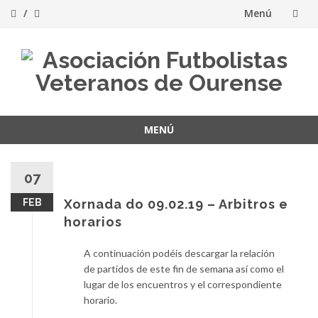
Menú
Saltar
al
contenido
MENÚ
Saltar
al
07
contenido
FEB
Xornada do 09.02.19 – Arbitros e
horarios
A continuación podéis descargar la relación
de partidos de este fin de semana así como el
lugar de los encuentros y el correspondiente
horario.