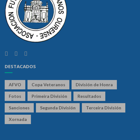
DESTACADOS
AFVO
Copa Veteranos
División de Honra
Fotos
Primeira División
Resultados
Sanciones
Segunda División
Terceira División
Xornada