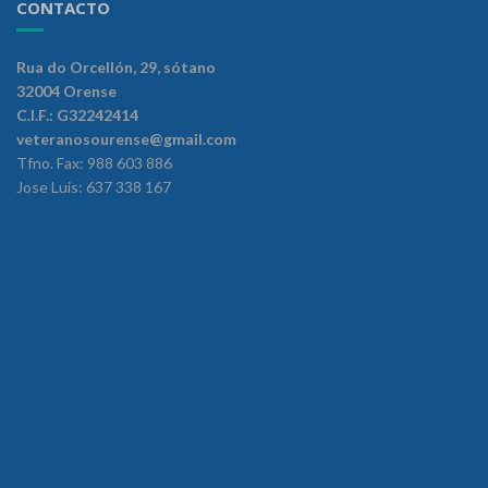
CONTACTO
Rua do Orcellón, 29, sótano
32004 Orense
C.I.F.: G32242414
veteranosourense@gmail.com
Tfno. Fax: 988 603 886
Jose Luis: 637 338 167