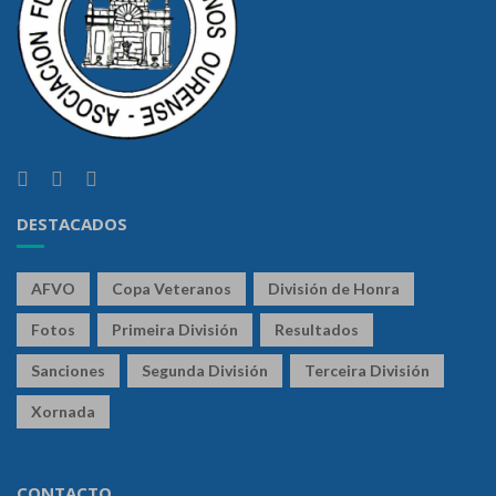
DESTACADOS
AFVO
Copa Veteranos
División de Honra
Fotos
Primeira División
Resultados
Sanciones
Segunda División
Terceira División
Xornada
CONTACTO