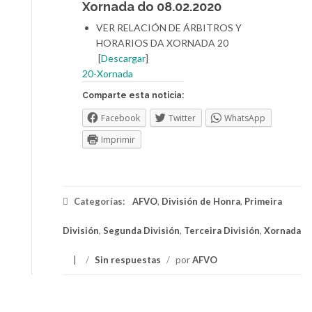
Xornada do 08.02.2020
VER RELACIÓN DE ÁRBITROS Y
HORARIOS DA XORNADA 20
[
Descargar
]
20-Xornada
Comparte esta noticia:
Facebook
Twitter
WhatsApp
Imprimir
Categorías:
AFVO
,
División de Honra
,
Primeira
División
,
Segunda División
,
Terceira División
,
Xornada
/
Sin respuestas
/
por
AFVO