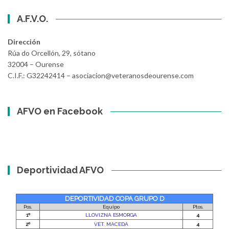
A.F.V.O.
Dirección
Rúa do Orcellón, 29, sótano
32004 – Ourense
C.I.F.: G32242414 – asociacion@veteranosdeourense.com
AFVO en Facebook
Deportividad AFVO