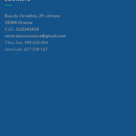
Rua do Orcellón, 29, sótano
32004 Orense
C.I.F.: G32242414
veteranosourense@gmail.com
Tfno. Fax: 988 603 886
Jose Luis: 637 338 167