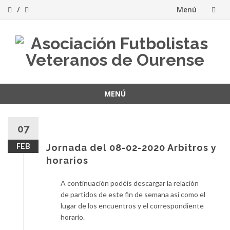
Menú
Saltar
al
contenido
MENÚ
Saltar
al
07
contenido
FEB
Jornada del 08-02-2020 Arbitros y
horarios
A continuación podéis descargar la relación
de partidos de este fin de semana así como el
lugar de los encuentros y el correspondiente
horario.