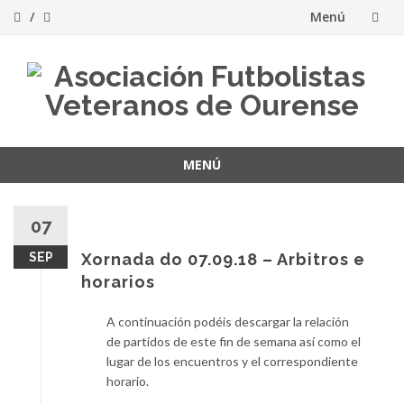
Menú
Saltar
al
contenido
MENÚ
Saltar
al
07
contenido
SEP
Xornada do 07.09.18 – Arbitros e
horarios
A continuación podéis descargar la relación
de partidos de este fin de semana así como el
lugar de los encuentros y el correspondiente
horario.