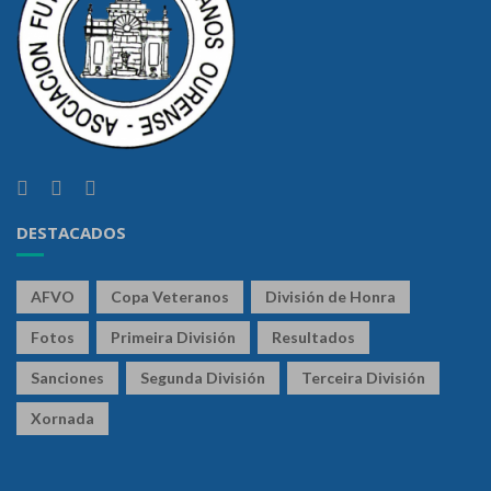
DESTACADOS
AFVO
Copa Veteranos
División de Honra
Fotos
Primeira División
Resultados
Sanciones
Segunda División
Terceira División
Xornada