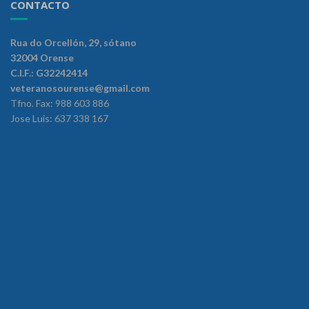
CONTACTO
Rua do Orcellón, 29, sótano
32004 Orense
C.I.F.: G32242414
veteranosourense@gmail.com
Tfno. Fax: 988 603 886
Jose Luis: 637 338 167