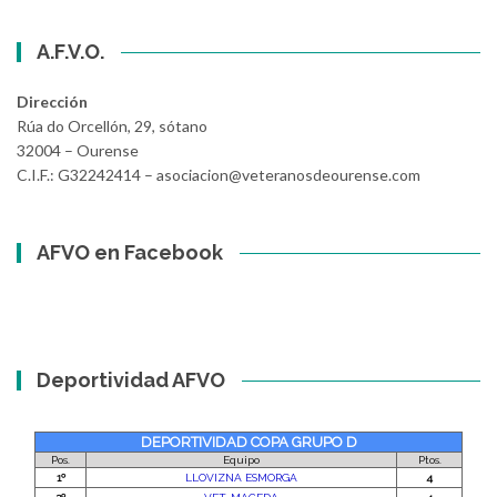
A.F.V.O.
Dirección
Rúa do Orcellón, 29, sótano
32004 – Ourense
C.I.F.: G32242414 – asociacion@veteranosdeourense.com
AFVO en Facebook
Deportividad AFVO