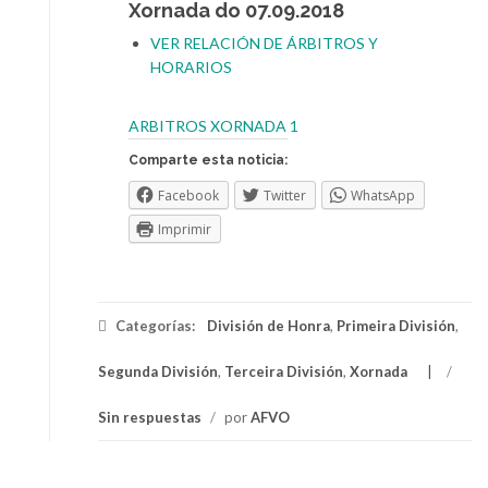
Xornada do 07.09.2018
VER RELACIÓN DE ÁRBITROS Y
HORARIOS
ARBITROS XORNADA 1
Comparte esta noticia:
Facebook
Twitter
WhatsApp
Imprimir
Categorías:
División de Honra
,
Primeira División
,
Segunda División
,
Terceira División
,
Xornada
/
Sin respuestas
/
por
AFVO