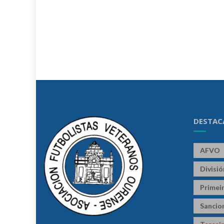
DESTAC
AFVO
Divisi
Primeir
Sancio