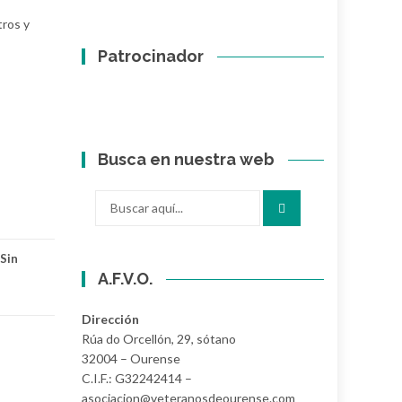
tros y
Patrocinador
Busca en nuestra web
Buscar
por:
Sin
A.F.V.O.
Dirección
Rúa do Orcellón, 29, sótano
32004 – Ourense
C.I.F.: G32242414 –
asociacion@veteranosdeourense.com