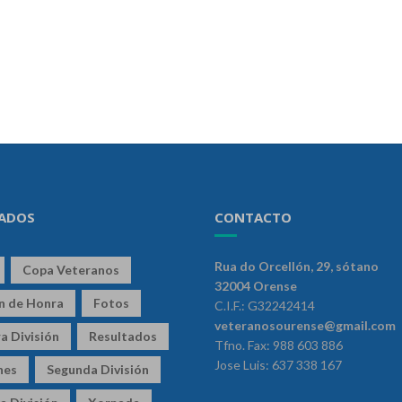
ADOS
CONTACTO
Rua do Orcellón, 29, sótano
Copa Veteranos
32004 Orense
ón de Honra
Fotos
C.I.F.: G32242414
veteranosourense@gmail.com
a División
Resultados
Tfno. Fax: 988 603 886
Jose Luis: 637 338 167
nes
Segunda División