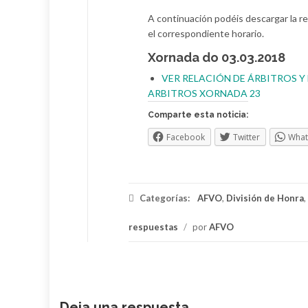
A continuación podéis descargar la re
el correspondiente horario.
Xornada do 03.03.2018
VER RELACIÓN DE ÁRBITROS 
ARBITROS XORNADA 23
Comparte esta noticia:
Facebook
Twitter
Wha
Categorías:
AFVO
,
División de Honra
,
respuestas
/
por
AFVO
Deja una respuesta