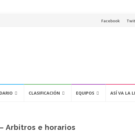
Saltar
Facebook
Twit
al
contenido
DARIO
CLASIFICACIÓN
EQUIPOS
ASÍ VA LA L
– Arbitros e horarios