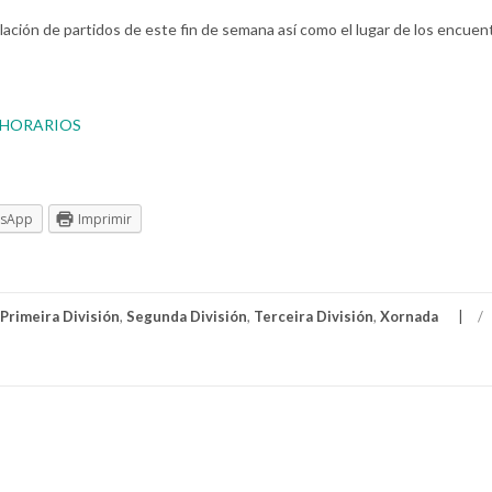
lación de partidos de este fin de semana así como el lugar de los encuen
Y HORARIOS
tsApp
Imprimir
Primeira División
,
Segunda División
,
Terceira División
,
Xornada
/