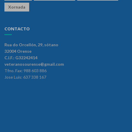
Xornada
CONTACTO
Rua do Orcellón, 29, sótano
32004 Orense
C.I.F.: G32242414
veteranosourense@gmail.com
Tfno. Fax: 988 603 886
Jose Luis: 637 338 167