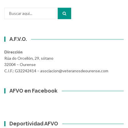
Buscar
por:
A.F.V.O.
Dirección
Rúa do Orcellón, 29, sótano
32004 – Ourense
C.I.F.: G32242414 – asociacion@veteranosdeourense.com
AFVO en Facebook
Deportividad AFVO