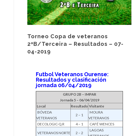
Torneo Copa de veteranos
2ªB/Terceira – Resultados – 07-
04-2019
Futbol Veteranos Ourense:
Resultados y clasificación
jornada 06/04/2019
GRUPO 2B – IMPAR
Jornada 5 – 06/04/2019
Local
Resultado
Visitante
BÓVEDA
MOURA
2 – 1
VETERANOS
VETERANOS
DECOLOGIC-Q.R
4 – 1
CAFÉ WENCES
LAGOAS
VETERANOS NORTE
2 – 2
VETERANOS