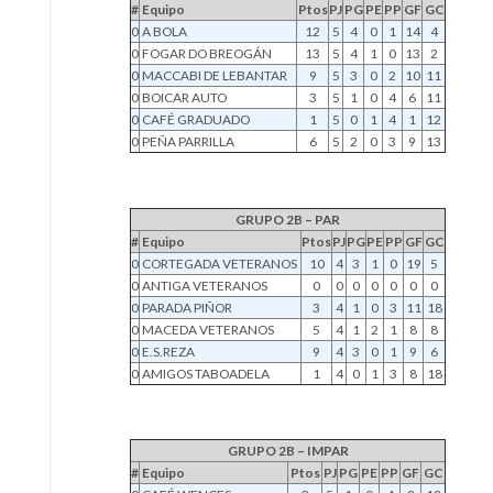
#
Equipo
Ptos
PJ
PG
PE
PP
GF
GC
0
A BOLA
12
5
4
0
1
14
4
0
FOGAR DO BREOGÁN
13
5
4
1
0
13
2
0
MACCABI DE LEBANTAR
9
5
3
0
2
10
11
0
BOICAR AUTO
3
5
1
0
4
6
11
0
CAFÉ GRADUADO
1
5
0
1
4
1
12
0
PEÑA PARRILLA
6
5
2
0
3
9
13
GRUPO 2B – PAR
#
Equipo
Ptos
PJ
PG
PE
PP
GF
GC
0
CORTEGADA VETERANOS
10
4
3
1
0
19
5
0
ANTIGA VETERANOS
0
0
0
0
0
0
0
0
PARADA PIÑOR
3
4
1
0
3
11
18
0
MACEDA VETERANOS
5
4
1
2
1
8
8
0
E.S.REZA
9
4
3
0
1
9
6
0
AMIGOS TABOADELA
1
4
0
1
3
8
18
GRUPO 2B – IMPAR
#
Equipo
Ptos
PJ
PG
PE
PP
GF
GC