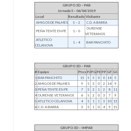
GRUPO 3D – PAR
Jornada 5 – 06/04/2019
Local
Resultado
Visitante
AMIGOS DE PALMES
5 – 2
C.D. A BARRA
OURENSE
PEÑA TENTE EN PE
1 – 0
VETERANOS
ATLETICO
1 – 4
BAR PANCHITO
CELANOVA
GRUPO 3D – PAR
#
Equipo
Ptos
PJ
PG
PE
PP
GF
GC
1
BAR PANCHITO
15
5
5
0
0
14
5
2
AMIGOS DE PALMES
9
5
3
0
2
14
9
3
PEÑA TENTE EN PE
7
5
2
1
2
8
11
4
OURENSE VETERANOS
6
5
2
0
3
7
9
5
ATLETICO CELANOVA
4
5
1
1
3
10
13
6
C.D. A BARRA
3
5
1
0
4
9
15
GRUPO 3D – IMPAR