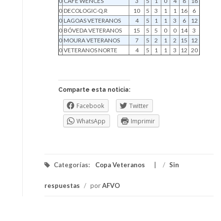
0
CAFÉ WENCES
3
5
1
0
4
8
18
0
DECOLOGIC-Q.R
10
5
3
1
1
16
6
0
LAGOAS VETERANOS
4
5
1
1
3
6
12
0
BÓVEDA VETERANOS
15
5
5
0
0
14
3
0
MOURA VETERANOS
7
5
2
1
2
15
12
0
VETERANOS NORTE
4
5
1
1
3
12
20
Comparte esta noticia:
Facebook
Twitter
WhatsApp
Imprimir
Categorías:
Copa Veteranos
/
Sin
respuestas
/
por
AFVO