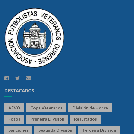
DESTACADOS
AFVO
Copa Veteranos
División de Honra
Fotos
Primeira División
Resultados
Sanciones
Segunda División
Terceira División