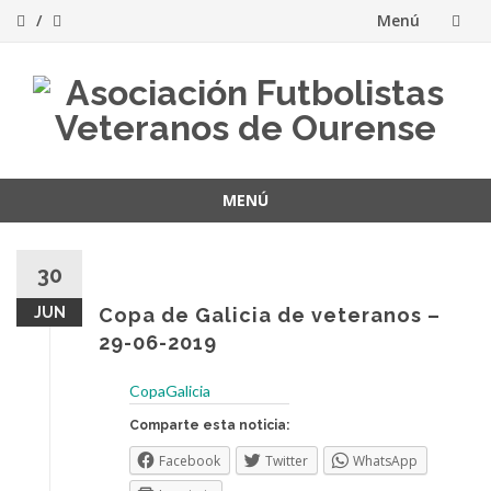
Menú
Saltar
al
contenido
MENÚ
Saltar
al
30
contenido
JUN
Copa de Galicia de veteranos –
29-06-2019
CopaGalicia
Comparte esta noticia:
Facebook
Twitter
WhatsApp