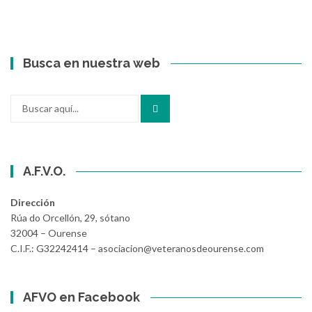
Busca en nuestra web
Buscar
por:
A.F.V.O.
Dirección
Rúa do Orcellón, 29, sótano
32004 – Ourense
C.I.F.: G32242414 – asociacion@veteranosdeourense.com
AFVO en Facebook