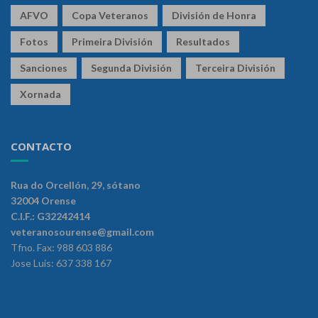
AFVO
Copa Veteranos
División de Honra
Fotos
Primeira División
Resultados
Sanciones
Segunda División
Terceira División
Xornada
CONTACTO
Rua do Orcellón, 29, sótano
32004 Orense
C.I.F.: G32242414
veteranosourense@gmail.com
Tfno. Fax: 988 603 886
Jose Luis: 637 338 167