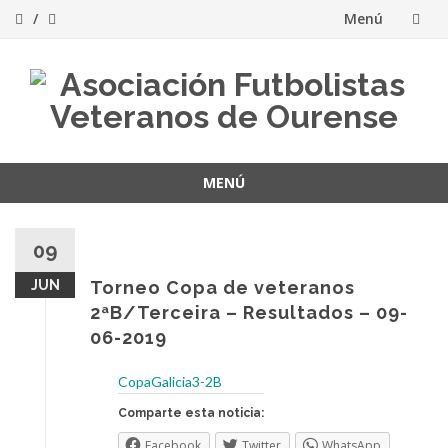
Menú
Saltar
al
contenido
MENÚ
Saltar
al
09
contenido
JUN
Torneo Copa de veteranos
2ªB/Terceira – Resultados – 09-
06-2019
CopaGalicia3-2B
Comparte esta noticia:
Facebook
Twitter
WhatsApp