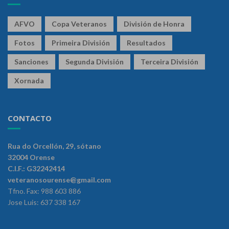
AFVO
Copa Veteranos
División de Honra
Fotos
Primeira División
Resultados
Sanciones
Segunda División
Terceira División
Xornada
CONTACTO
Rua do Orcellón, 29, sótano
32004 Orense
C.I.F.: G32242414
veteranosourense@gmail.com
Tfno. Fax: 988 603 886
Jose Luis: 637 338 167