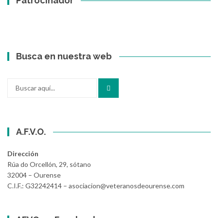
Patrocinador
Busca en nuestra web
Buscar
por:
A.F.V.O.
Dirección
Rúa do Orcellón, 29, sótano
32004 – Ourense
C.I.F.: G32242414 – asociacion@veteranosdeourense.com