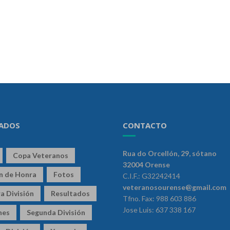
ADOS
CONTACTO
Rua do Orcellón, 29, sótano
Copa Veteranos
32004 Orense
ón de Honra
Fotos
C.I.F.: G32242414
veteranosourense@gmail.com
a División
Resultados
Tfno. Fax: 988 603 886
Jose Luis: 637 338 167
nes
Segunda División