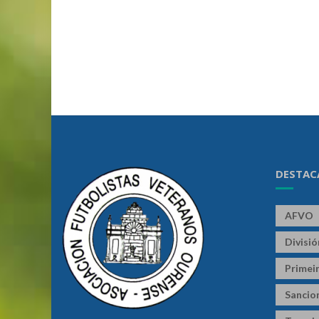
DESTAC
AFVO
Divisi
Primeir
Sancio