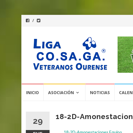
Saltar
INICIO
ASOCIACIÓN
NOTICIAS
CALEN
al
contenido
18-2D-Amonestacion
29
18-2D-Amonestaciones Equipo