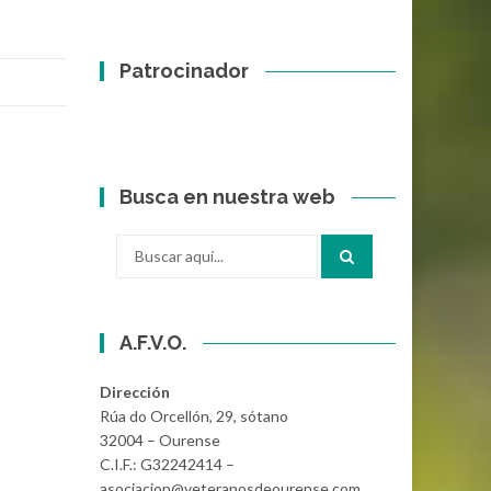
Patrocinador
Busca en nuestra web
Buscar
por:
A.F.V.O.
Dirección
Rúa do Orcellón, 29, sótano
32004 – Ourense
C.I.F.: G32242414 –
asociacion@veteranosdeourense.com