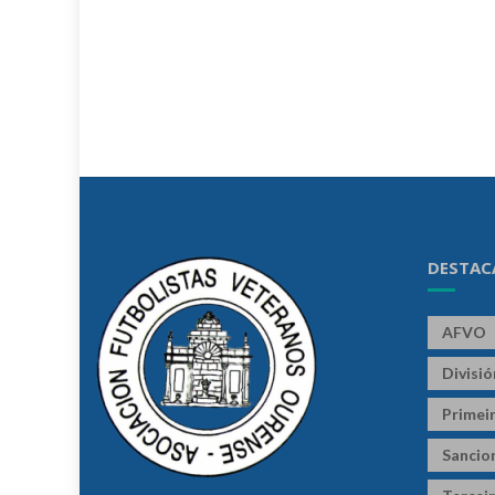
DESTAC
AFVO
Divisi
Primeir
Sancio