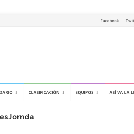
Saltar
Facebook
Twit
al
contenido
DARIO
CLASIFICACIÓN
EQUIPOS
ASÍ VA LA L
esJornda