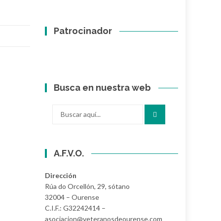
Patrocinador
Busca en nuestra web
Buscar
por:
A.F.V.O.
Dirección
Rúa do Orcellón, 29, sótano
32004 – Ourense
C.I.F.: G32242414 –
asociacion@veteranosdeourense.com