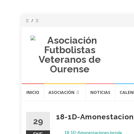
Saltar
INICIO
ASOCIACIÓN
NOTICIAS
CALEN
al
contenido
18-1D-Amonestacion
29
18-1D-AmonestacionesJornda