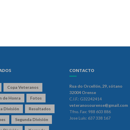
ADOS
CONTACTO
Rua do Orcellón, 29, sótano
Copa Veteranos
32004 Orense
ón de Honra
Fotos
C.I.F.: G32242414
veteranosourense@gmail.com
a División
Resultados
Tfno. Fax: 988 603 886
Jose Luis: 637 338 167
nes
Segunda División