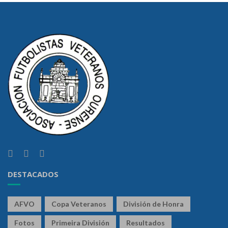
DESTACADOS
AFVO
Copa Veteranos
División de Honra
Fotos
Primeira División
Resultados