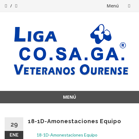
Menú
Saltar
al
contenido
MENÚ
Saltar
al
contenido
18-1D-Amonestaciones Equipo
29
18-1D-Amonestaciones Equipo
ENE