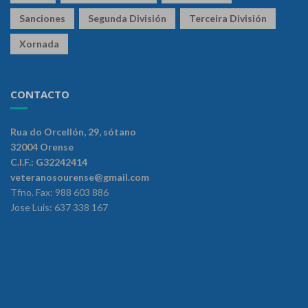
Sanciones
Segunda División
Terceira División
Xornada
CONTACTO
Rua do Orcellón, 29, sótano
32004 Orense
C.I.F.: G32242414
veteranosourense@gmail.com
Tfno. Fax: 988 603 886
Jose Luis: 637 338 167