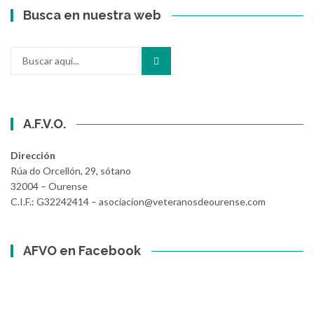
Busca en nuestra web
Buscar
por:
A.F.V.O.
Dirección
Rúa do Orcellón, 29, sótano
32004 – Ourense
C.I.F.: G32242414 – asociacion@veteranosdeourense.com
AFVO en Facebook