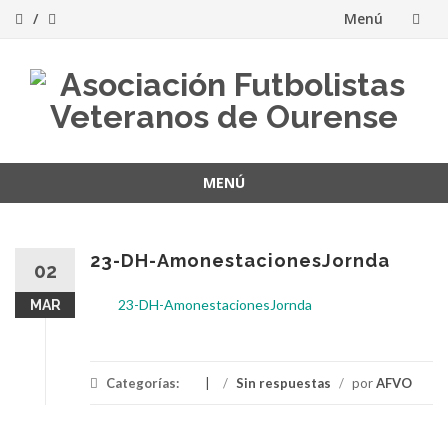
Menú
Saltar
al
contenido
MENÚ
Saltar
al
contenido
23-DH-AmonestacionesJornda
02
23-DH-AmonestacionesJornda
MAR
Categorías:
/
Sin respuestas
/
por
AFVO