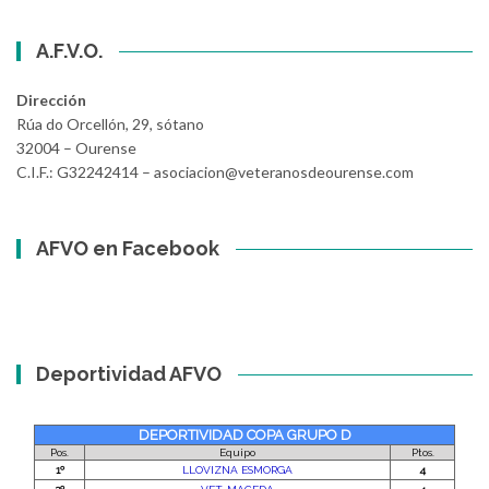
A.F.V.O.
Dirección
Rúa do Orcellón, 29, sótano
32004 – Ourense
C.I.F.: G32242414 – asociacion@veteranosdeourense.com
AFVO en Facebook
Deportividad AFVO