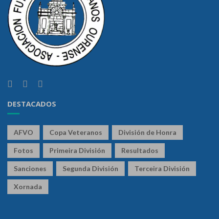
DESTACADOS
AFVO
Copa Veteranos
División de Honra
Fotos
Primeira División
Resultados
Sanciones
Segunda División
Terceira División
Xornada