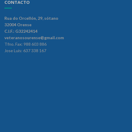
CONTACTO
Rua do Orcellón, 29, sótano
32004 Orense
C.I.F.: G32242414
veteranosourense@gmail.com
Tfno. Fax: 988 603 886
Jose Luis: 637 338 167