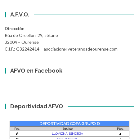
A.F.V.O.
Dirección
Rúa do Orcellón, 29, sótano
32004 – Ourense
C.I.F.: G32242414 – asociacion@veteranosdeourense.com
AFVO en Facebook
Deportividad AFVO