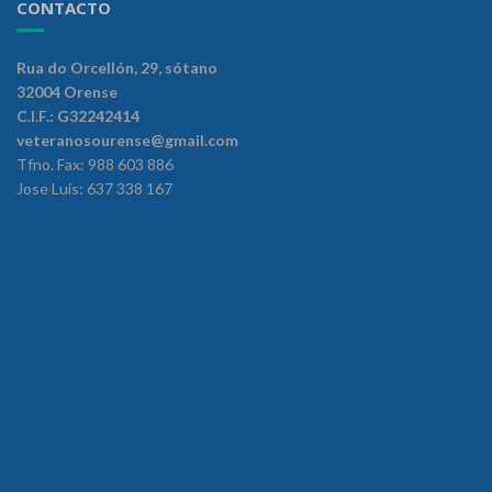
CONTACTO
Rua do Orcellón, 29, sótano
32004 Orense
C.I.F.: G32242414
veteranosourense@gmail.com
Tfno. Fax: 988 603 886
Jose Luis: 637 338 167