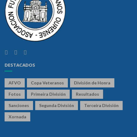
DESTACADOS
AFVO
Copa Veteranos
División de Honra
Fotos
Primeira División
Resultados
Sanciones
Segunda División
Terceira División
Xornada