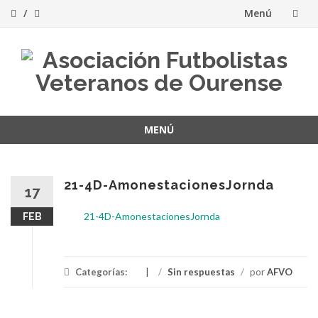
Menú
Saltar
al
contenido
MENÚ
Saltar
al
contenido
21-4D-AmonestacionesJornda
17
21-4D-AmonestacionesJornda
FEB
Categorías:
/
Sin respuestas
/
por
AFVO