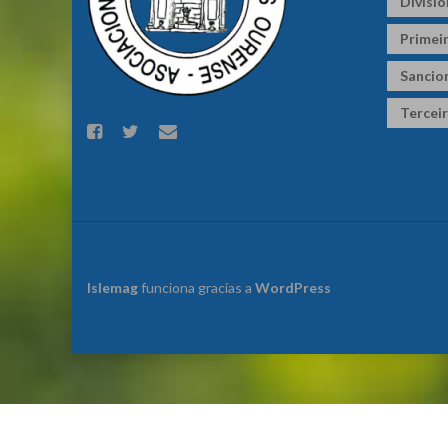
Divisi
Primeir
Sancio
Terceir
Islemag
funciona gracias a
WordPress