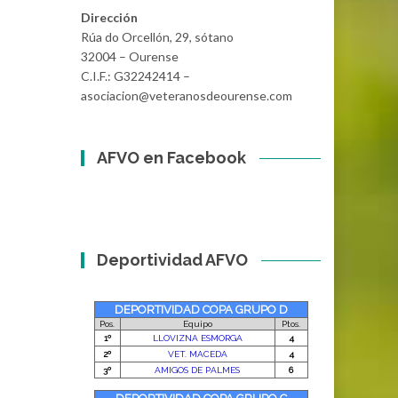
Dirección
Rúa do Orcellón, 29, sótano
32004 – Ourense
C.I.F.: G32242414 –
asociacion@veteranosdeourense.com
AFVO en Facebook
Deportividad AFVO