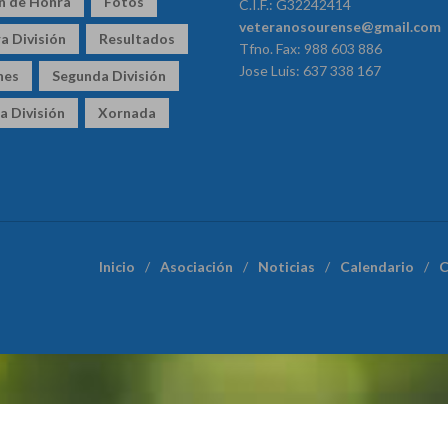
ón de Honra
Fotos
C.I.F.: G32242414
veteranosourense@gmail.com
a División
Resultados
Tfno. Fax: 988 603 886
Jose Luis: 637 338 167
nes
Segunda División
a División
Xornada
Inicio
Asociación
Noticias
Calendario
C