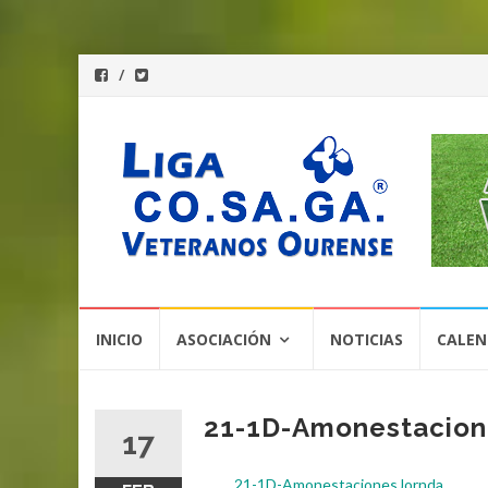
Saltar
INICIO
ASOCIACIÓN
NOTICIAS
CALEN
al
contenido
21-1D-Amonestacion
17
21-1D-AmonestacionesJornda