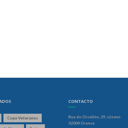
ADOS
CONTACTO
Rua do Orcellón, 29, sótano
Copa Veteranos
32004 Orense