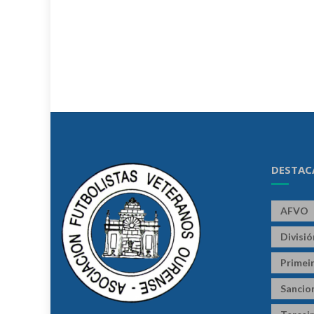
DESTAC
AFVO
Divisi
Primeir
Sancio