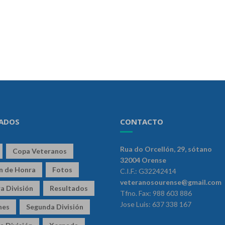
ADOS
CONTACTO
Rua do Orcellón, 29, sótano
Copa Veteranos
32004 Orense
ón de Honra
Fotos
C.I.F.: G32242414
veteranosourense@gmail.com
a División
Resultados
Tfno. Fax: 988 603 886
Jose Luis: 637 338 167
nes
Segunda División