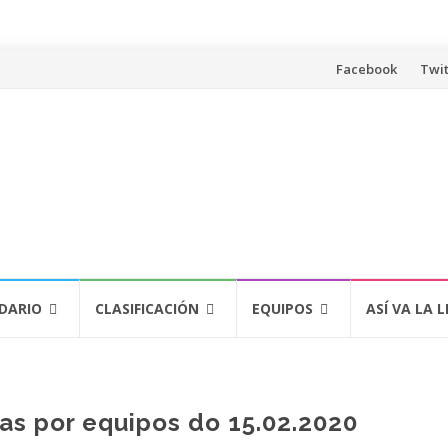
Saltar
Facebook
Twit
al
contenido
DARIO
CLASIFICACIÓN
EQUIPOS
ASÍ VA LA L
as por equipos do 15.02.2020