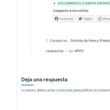
DOCUMENTO CUARTA DIVISI
Comparte esta noticia:
Facebook
Twitter
Wha
Categorías:
División de Honra
,
Primei
respuestas
/
por
AFVO
Deja una respuesta
Lo siento, debes estar
conectado
para publicar un coment