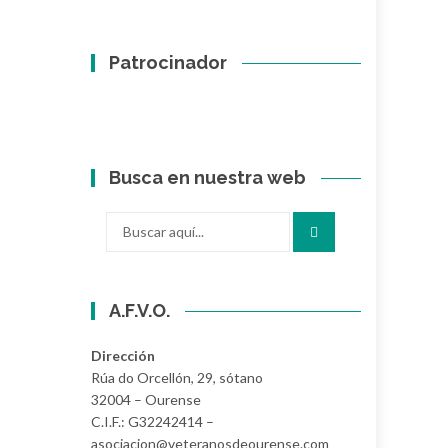
Patrocinador
Busca en nuestra web
Buscar
por:
A.F.V.O.
Dirección
Rúa do Orcellón, 29, sótano
32004 – Ourense
C.I.F.: G32242414 –
asociacion@veteranosdeourense.com