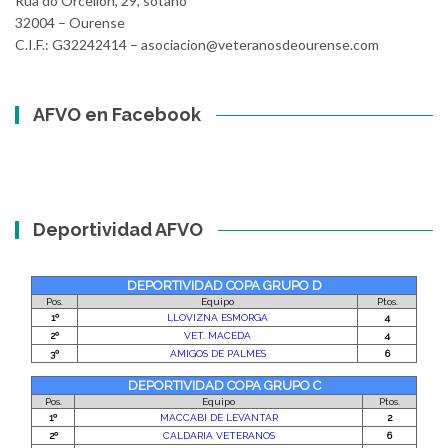
Rúa do Orcellón, 29, sótano
32004 – Ourense
C.I.F.: G32242414 – asociacion@veteranosdeourense.com
AFVO en Facebook
Deportividad AFVO