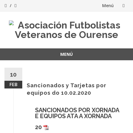
Menú
Saltar
al
contenido
MENÚ
Saltar
al
10
contenido
FEB
Sancionados y Tarjetas por
equipos do 10.02.2020
SANCIONADOS POR XORNADA
E EQUIPOS ATA A XORNADA
20