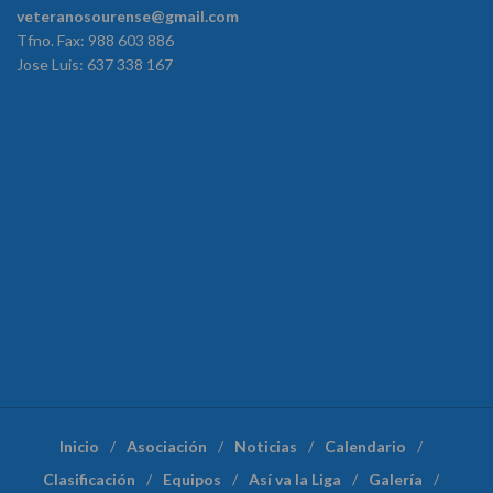
veteranosourense@gmail.com
Tfno. Fax: 988 603 886
Jose Luis: 637 338 167
Inicio
Asociación
Noticias
Calendario
Clasificación
Equipos
Así va la Liga
Galería