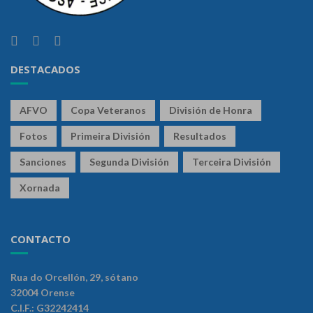
DESTACADOS
AFVO
Copa Veteranos
División de Honra
Fotos
Primeira División
Resultados
Sanciones
Segunda División
Terceira División
Xornada
CONTACTO
Rua do Orcellón, 29, sótano
32004 Orense
C.I.F.: G32242414