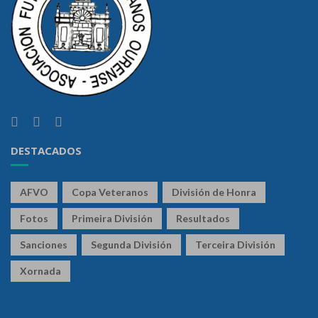
DESTACADOS
AFVO
Copa Veteranos
División de Honra
Fotos
Primeira División
Resultados
Sanciones
Segunda División
Terceira División
Xornada