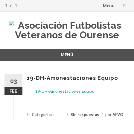
Menú
Saltar
al
contenido
MENÚ
Saltar
al
contenido
19-DH-Amonestaciones Equipo
03
19-DH-Amonestaciones Equipo
FEB
Categorías:
/
Sin respuestas
/
por
AFVO