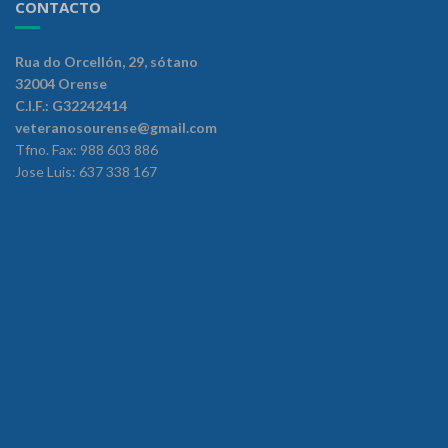
CONTACTO
Rua do Orcellón, 29, sótano
32004 Orense
C.I.F.: G32242414
veteranosourense@gmail.com
Tfno. Fax: 988 603 886
Jose Luis: 637 338 167