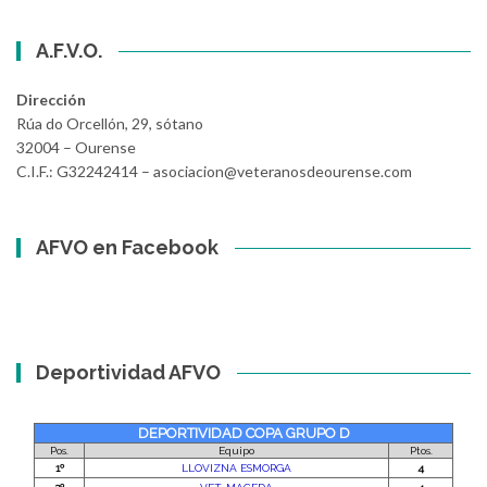
A.F.V.O.
Dirección
Rúa do Orcellón, 29, sótano
32004 – Ourense
C.I.F.: G32242414 – asociacion@veteranosdeourense.com
AFVO en Facebook
Deportividad AFVO