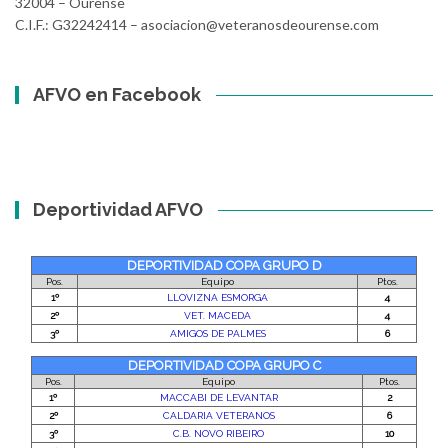
32004 – Ourense
C.I.F.: G32242414 – asociacion@veteranosdeourense.com
AFVO en Facebook
Deportividad AFVO