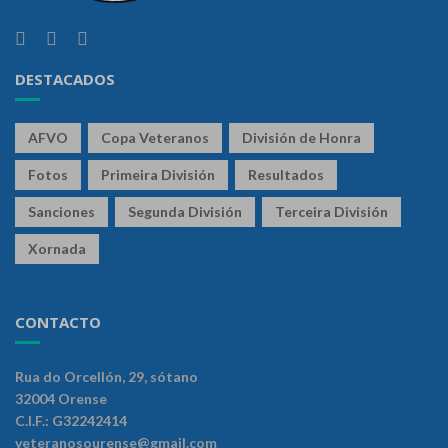
DESTACADOS
AFVO
Copa Veteranos
División de Honra
Fotos
Primeira División
Resultados
Sanciones
Segunda División
Terceira División
Xornada
CONTACTO
Rua do Orcellón, 29, sótano
32004 Orense
C.I.F.: G32242414
veteranosourense@gmail.com