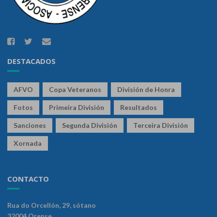
DESTACADOS
AFVO
Copa Veteranos
División de Honra
Fotos
Primeira División
Resultados
Sanciones
Segunda División
Terceira División
Xornada
CONTACTO
Rua do Orcellón, 29, sótano
32004 Orense