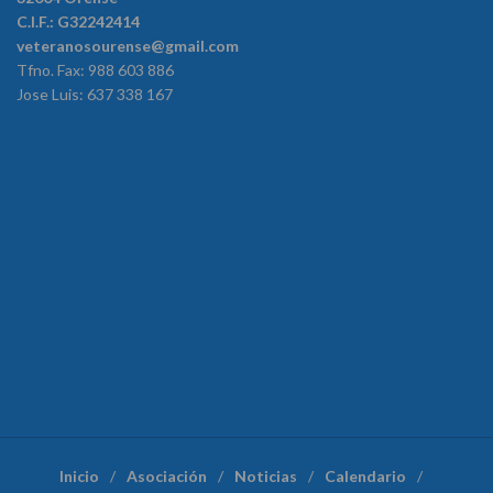
C.I.F.: G32242414
veteranosourense@gmail.com
Tfno. Fax: 988 603 886
Jose Luis: 637 338 167
Inicio
Asociación
Noticias
Calendario