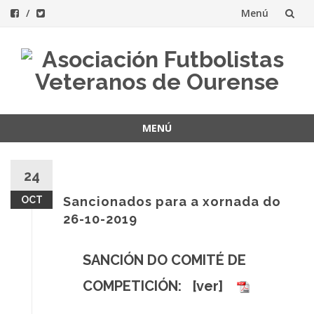
Menú
Saltar
al
contenido
MENÚ
Saltar
al
24
contenido
OCT
Sancionados para a xornada do
26-10-2019
SANCIÓN DO COMITÉ DE
COMPETICIÓN: [
ver
]