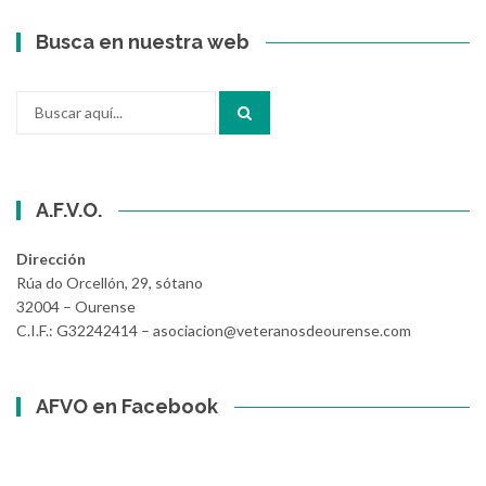
Busca en nuestra web
Buscar
por:
A.F.V.O.
Dirección
Rúa do Orcellón, 29, sótano
32004 – Ourense
C.I.F.: G32242414 – asociacion@veteranosdeourense.com
AFVO en Facebook