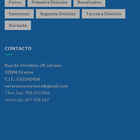
Fotos
Primeira División
Resultados
Sanciones
Segunda División
Terceira División
Xornada
CONTACTO
Rua do Orcellón, 29, sótano
32004 Orense
C.I.F.: G32242414
veteranosourense@gmail.com
Tfno. Fax: 988 603 886
Jose Luis: 637 338 167