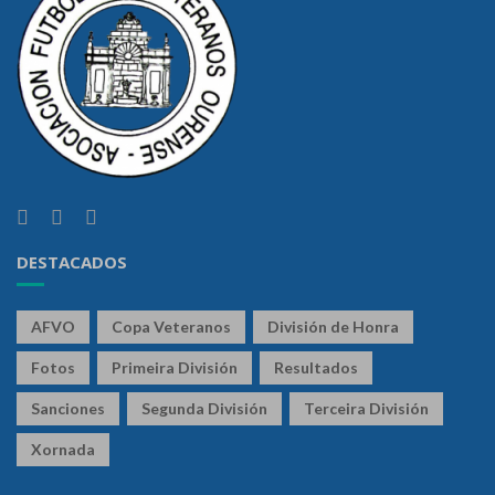
DESTACADOS
AFVO
Copa Veteranos
División de Honra
Fotos
Primeira División
Resultados
Sanciones
Segunda División
Terceira División
Xornada