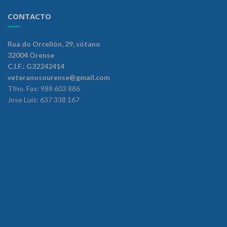
CONTACTO
Rua do Orcellón, 29, sótano
32004 Orense
C.I.F.: G32242414
veteranosourense@gmail.com
Tfno. Fax: 988 603 886
Jose Luis: 637 338 167