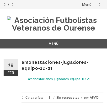
Menú
Saltar
al
contenido
MENÚ
Saltar
al
contenido
amonestaciones-jugadores-
19
equipo-1D-21
FEB
amonestaciones-jugadores-equipo-1D-21
Categorías:
/
Sin respuestas
/
por
AFVO