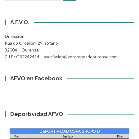
A.F.V.O.
Dirección
Rúa do Orcellón, 29, sótano
32004 – Ourense
C.I.F.: G32242414 – asociacion@veteranosdeourense.com
AFVO en Facebook
Deportividad AFVO