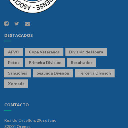
DESTACADOS
AFVO
Copa Veteranos
División de Honra
Fotos
Primeira División
Resultados
Sanciones
Segunda División
Terceira División
Xornada
CONTACTO
Rua do Orcellón, 29, sótano
32004 Orense