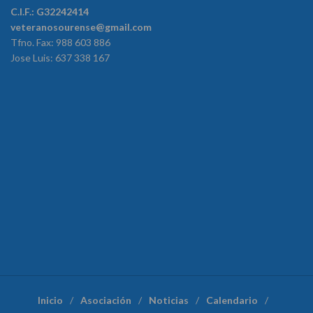
C.I.F.: G32242414
veteranosourense@gmail.com
Tfno. Fax: 988 603 886
Jose Luis: 637 338 167
Inicio
Asociación
Noticias
Calendario