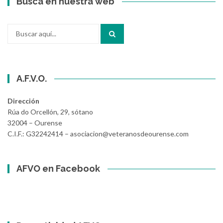
Busca en nuestra web
Buscar
por:
A.F.V.O.
Dirección
Rúa do Orcellón, 29, sótano
32004 – Ourense
C.I.F.: G32242414 – asociacion@veteranosdeourense.com
AFVO en Facebook