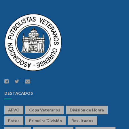
DESTACADOS
AFVO
Copa Veteranos
División de Honra
Fotos
Primeira División
Resultados