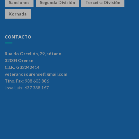
Sanciones
Segunda División
Terceira División
Xornada
CONTACTO
Rua do Orcellón, 29, sótano
32004 Orense
C.I.F.: G32242414
veteranosourense@gmail.com
Tfno. Fax: 988 603 886
Jose Luis: 637 338 167