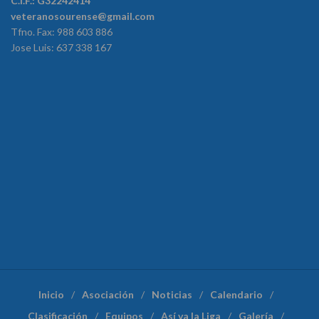
C.I.F.: G32242414
veteranosourense@gmail.com
Tfno. Fax: 988 603 886
Jose Luis: 637 338 167
Inicio
Asociación
Noticias
Calendario
Clasificación
Equipos
Así va la Liga
Galería