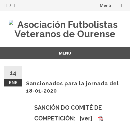
Menú
Saltar
al
contenido
MENÚ
Saltar
al
14
contenido
ENE
Sancionados para la jornada del
18-01-2020
SANCIÓN DO COMITÉ DE
COMPETICIÓN: [
ver
]