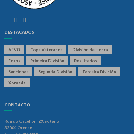
DESTACADOS
AFVO
Copa Veteranos
División de Honra
Fotos
Primeira División
Resultados
Sanciones
Segunda División
Terceira División
Xornada
CONTACTO
Rua do Orcellón, 29, sótano
32004 Orense