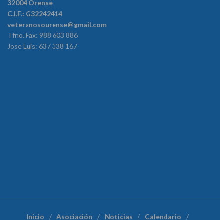
32004 Orense
C.I.F.: G32242414
veteranosourense@gmail.com
Tfno. Fax: 988 603 886
Jose Luis: 637 338 167
Inicio
Asociación
Noticias
Calendario