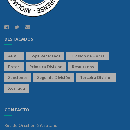
DESTACADOS
AFVO
Copa Veteranos
División de Honra
Fotos
Primeira División
Resultados
Sanciones
Segunda División
Terceira División
Xornada
CONTACTO
Rua do Orcellón, 29, sótano