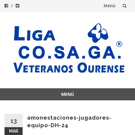
Menú
Saltar
al
contenido
MENÚ
Saltar
al
contenido
amonestaciones-jugadores-
13
equipo-DH-24
MAR