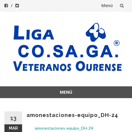
Menú
Saltar
al
contenido
MENÚ
Saltar
al
contenido
amonestaciones-equipo_DH-24
13
amonestaciones-equipo_DH-24
MAR