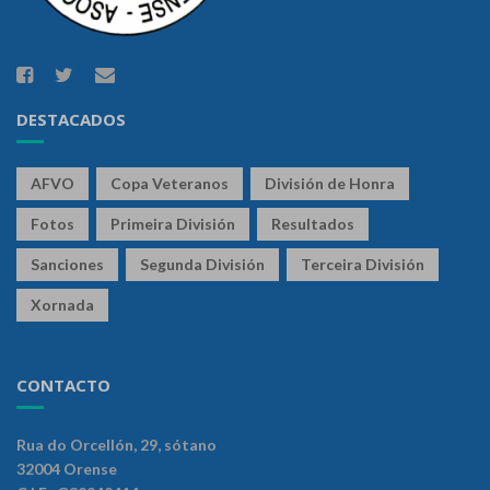
DESTACADOS
AFVO
Copa Veteranos
División de Honra
Fotos
Primeira División
Resultados
Sanciones
Segunda División
Terceira División
Xornada
CONTACTO
Rua do Orcellón, 29, sótano
32004 Orense