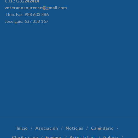
C.I.F.: G32242414
veteranosourense@gmail.com
Tfno. Fax: 988 603 886
Jose Luis: 637 338 167
Inicio
Asociación
Noticias
Calendario
Clasificación
Equipos
Así va la Liga
Galería