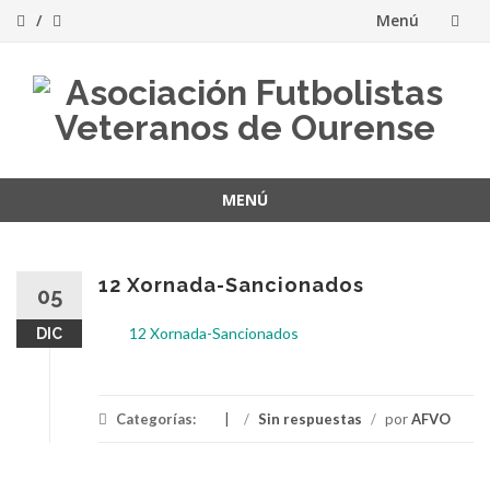
Menú
Saltar
al
contenido
MENÚ
Saltar
al
contenido
12 Xornada-Sancionados
05
12 Xornada-Sancionados
DIC
Categorías:
/
Sin respuestas
/
por
AFVO