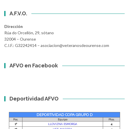
A.F.V.O.
Dirección
Rúa do Orcellón, 29, sótano
32004 – Ourense
C.I.F.: G32242414 – asociacion@veteranosdeourense.com
AFVO en Facebook
Deportividad AFVO