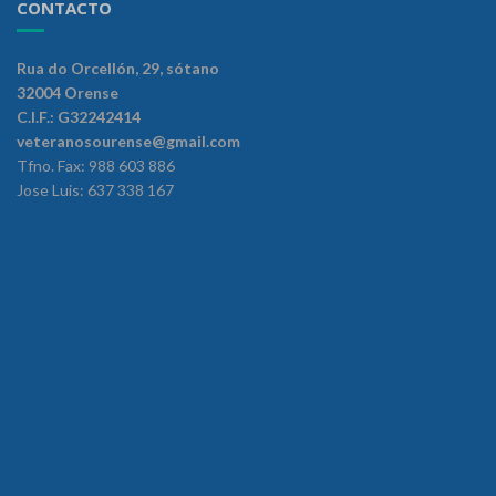
CONTACTO
Rua do Orcellón, 29, sótano
32004 Orense
C.I.F.: G32242414
veteranosourense@gmail.com
Tfno. Fax: 988 603 886
Jose Luis: 637 338 167