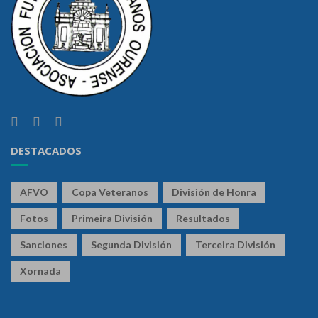
DESTACADOS
AFVO
Copa Veteranos
División de Honra
Fotos
Primeira División
Resultados
Sanciones
Segunda División
Terceira División
Xornada