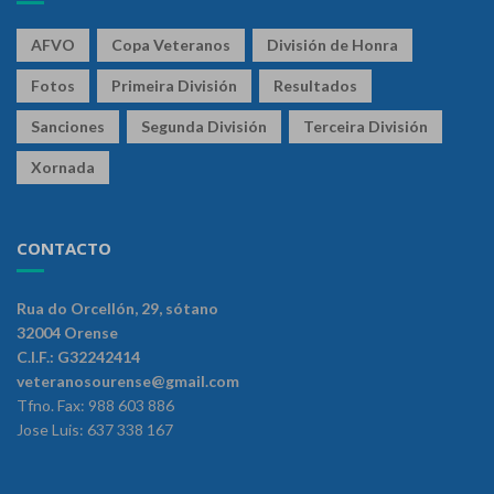
AFVO
Copa Veteranos
División de Honra
Fotos
Primeira División
Resultados
Sanciones
Segunda División
Terceira División
Xornada
CONTACTO
Rua do Orcellón, 29, sótano
32004 Orense
C.I.F.: G32242414
veteranosourense@gmail.com
Tfno. Fax: 988 603 886
Jose Luis: 637 338 167