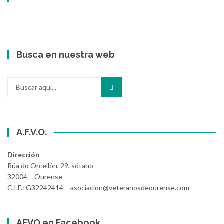
Busca en nuestra web
Buscar
por:
A.F.V.O.
Dirección
Rúa do Orcellón, 29, sótano
32004 – Ourense
C.I.F.: G32242414 – asociacion@veteranosdeourense.com
AFVO en Facebook