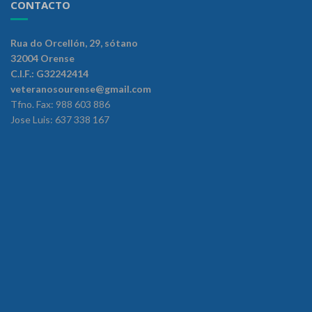
CONTACTO
Rua do Orcellón, 29, sótano
32004 Orense
C.I.F.: G32242414
veteranosourense@gmail.com
Tfno. Fax: 988 603 886
Jose Luis: 637 338 167