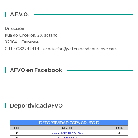
A.F.V.O.
Dirección
Rúa do Orcellón, 29, sótano
32004 – Ourense
C.I.F.: G32242414 – asociacion@veteranosdeourense.com
AFVO en Facebook
Deportividad AFVO