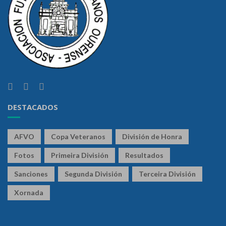
DESTACADOS
AFVO
Copa Veteranos
División de Honra
Fotos
Primeira División
Resultados
Sanciones
Segunda División
Terceira División
Xornada