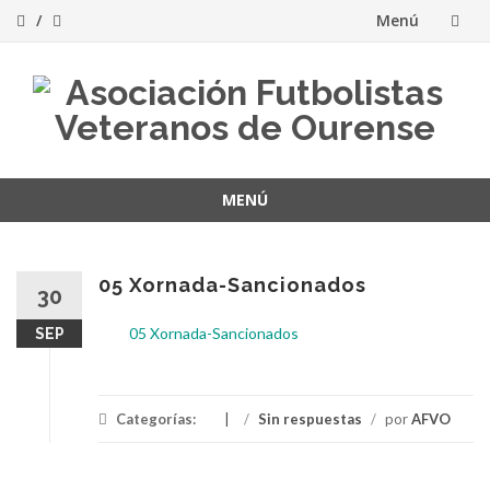
Menú
Saltar
al
contenido
MENÚ
Saltar
al
contenido
05 Xornada-Sancionados
30
05 Xornada-Sancionados
SEP
Categorías:
/
Sin respuestas
/
por
AFVO